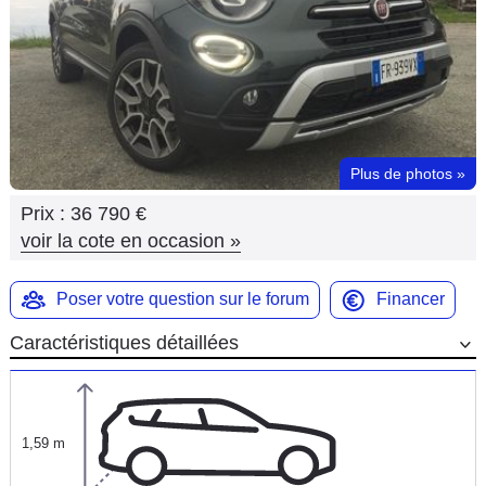
Flottes
Auto
Services
Forum
Plus de photos
»
Prix :
36 790 €
Moto
voir la cote en occasion
»
Marques
Poser votre question sur le forum
Financer
Caractéristiques détaillées
1,59 m