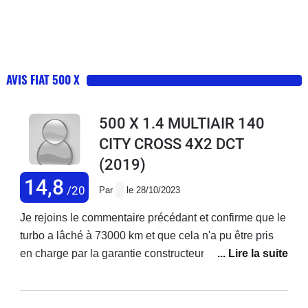
AVIS FIAT 500 X
500 X 1.4 MULTIAIR 140
CITY CROSS 4X2 DCT
(2019)
14,8
/20
Par
le 28/10/2023
Je rejoins le commentaire précédant et confirme que le
turbo a lâché à 73000 km et que cela n'a pu être pris
en charge par la garantie constructeur ! Je précise que
j'ai acheté ce véhicule neuf et que j'enchaîne les
réparations ! Ma voiture est d'ailleurs en vente. Je ne
rachèterai plus chez fiat.