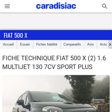
Connexion / Inscription
FIAT 500 X
Accueil
Accueil
Essais
Fiches fiabilité
Comparatifs
Avis
Actu
Actu
FICHE TECHNIQUE FIAT 500 X
(2) 1.6
Essais
MULTIJET 130 7CV SPORT PLUS
Guide
d'achat
Electriques
Utilitaires