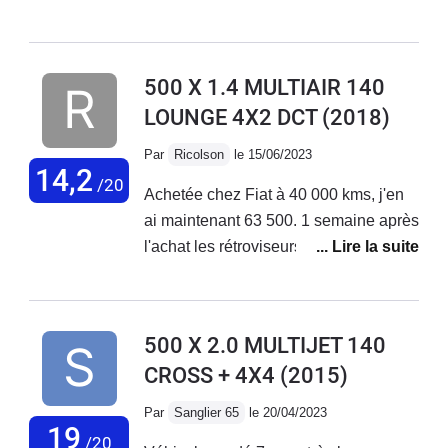
de petits et longs trajets + bonne tenue
de route. Malheureusement aucune
fiabilité niveau électronique ! La
500 X 1.4 MULTIAIR 140
voiture vieillit très mal, tout se met à
LOUNGE 4X2 DCT
(2018)
déconner et les réparations
s'enchaînent... Le SAV Fiat est
Par
Ricolson
le 15/06/2023
déplorable, aucune reconnaissance
14,2
/20
Achetée chez Fiat à 40 000 kms, j'en
de leurs défauts de fabrication !
ai maintenant 63 500. 1 semaine après
J'adore ma voiture mais au vu des
l'achat les rétroviseurs électriques ne
coûts de réparations faramineux, des
fonctionnaient pas. Problème résolu
problèmes qui s'enchaînent sans
en concession. Plus gênant, 2 mois
cesse... Je vais la revendre.
après l'achat, le moteur se met en
500 X 2.0 MULTIJET 140
mode dégradé. Retour en concession
CROSS + 4X4
(2015)
en dépanneuse; problème de
reprogrammation moteur résolu par la
Par
Sanglier 65
le 20/04/2023
concession . Sous garantie.Au niveau
19
/20