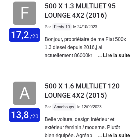
500 X 1.3 MULTIJET 95
LOUNGE 4X2
(2016)
Par
Fredy 10
le 24/10/2023
17,2
/20
Bonjour, propriétaire de ma Fiat 500x
1.3 diesel depuis 2016,j ai
actuellement 86000km au compteur
sans aucun problème sur ce véhicule.
Entretien courant effectué chez Fiat
Troyes. Véhicule très fiable et
500 X 1.6 MULTIJET 120
polyvalent.
LOUNGE 4X2
(2015)
Par
Anachoups
le 12/09/2023
13,8
/20
Belle voiture, design intérieur et
extérieur féminin / moderne. Plutôt
bien équipée. Agréable à conduire sur