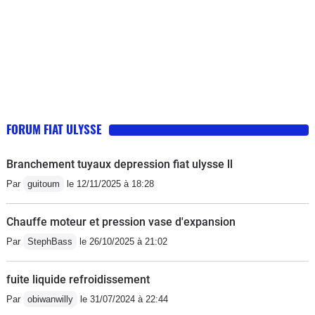
simplement exceptionnel ! Il nous sert
regretter ma ZX 1.9TD que j avait
aujourd'hui, essentiellement
avant.En conclusion pour ma part:
"d'utilitaire" pour le transport de gros
Moteur HDI a fuire absolument plus tu l
volume ou pour tracter.Les soucis
entretien plus sa lache et le prie des
rencontrés avec cette voitures sont
pièces j ai faillie vendre un de mes
finalement très rares. Un soucis de
bras pour les payer, donc si vous avez
durite d'évacuation de clim lorsqu'il
un jours dans l idée dans acheter 1
FORUM FIAT ULYSSE
était neuf, le FAP à changer à 180
voila mon avis. Si j avait a donner une
000kms, l'afficheur d'autoradio qui
note sur 10 sur le moteur ( 2/10) et
Branchement tuyaux depression fiat ulysse ll
commence à ne plus très bien
pour la caisse et l habitacle (7/10)
Par
guitoum
le 12/11/2025 à 18:28
fonctionner, quelques problème de
contact avec les clignotants avant et
Chauffe moteur et pression vase d'expansion
l'électronique parfois un peu farceuse
Par
StephBass
le 26/10/2025 à 21:02
(les problèmes de contact et
électronique apparaissent lorsqu'il ne
fuite liquide refroidissement
roule pas, lorsqu'on l'utilise
Par
obiwanwilly
le 31/07/2024 à 22:44
régulièrement, tout rentre dans l'ordre).