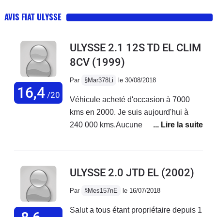
AVIS FIAT ULYSSE
ULYSSE 2.1 12S TD EL CLIM
8CV
(1999)
Par
§Mar378Li
le 30/08/2018
16,4
/20
Véhicule acheté d'occasion à 7000
kms en 2000. Je suis aujourd'hui à
240 000 kms.Aucune panne durant
toutes ces années à l'exception de la
courroie accessoire qui a cassé.J'ai
changé l'embrayage cette année et j'ai
ULYSSE 2.0 JTD EL
(2002)
roulé près de 4 000 kms cet été sans
encombre.La consommation est
Par
§Mes157nE
le 16/07/2018
raisonnable si on a une conduite
Salut a tous étant propriétaire depuis 1
souple et c'est une très bonne