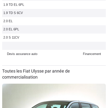
1.9 TD EL 6PL
Flottes
Auto
1.9 TD S 6CV
2.0 EL
Services
2.0 EL 6PL
Forum
2.0 S 11CV
Moto
Devis assurance auto
Financement
Marques
Toutes les Fiat Ulysse par année de
commercialisation