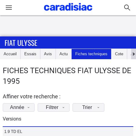
Connexion / Inscription
FIAT ULYSSE
Accueil
Accueil
Essais
Avis
Actu
Fiches techniques
Cote
An
Actu
FICHES TECHNIQUES FIAT ULYSSE DE
Essais
1995
Guide
d'achat
Affiner votre recherche :
Année
Filtrer
Trier
Electriques
Versions
Utilitaires
1.9 TD EL