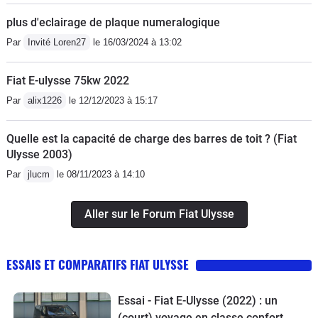
La finition intérieur est un peu limite,
plus d'eclairage de plaque numeralogique
l'étanchéité des toits ouvrant aussi (il
n'y a pas d'évacuation d'eau !!), mais
Par
Invité Loren27
le 16/03/2024 à 13:02
dans l'ensemble, pour un véhicule
ayant aujourd'hui 11 ans, la résistance
Fiat E-ulysse 75kw 2022
dans le temps est plutôt bonne.Ce
Par
alix1226
le 12/12/2023 à 15:17
n'est pas une voiture faite pour la ville.
Avec le FAP (de première génération),
Quelle est la capacité de charge des barres de toit ? (Fiat
le sortir pour faire uniquement de la
Ulysse 2003)
grande route est presque une
Par
jlucm
le 08/11/2023 à 14:10
obligation (en même temps, un mazout
n'a en soit pas sa place en ville...). Son
Aller sur le Forum Fiat Ulysse
confort est royal et sa consommation
très raisonnable. Avec un plein de 80
ESSAIS ET COMPARATIFS FIAT ULYSSE
litres, l'autonomie est de presque 1
000kms sur route.En bref, une voiture
très fiable, très confortable et très
Essai - Fiat E-Ulysse (2022) : un
(court) voyage en classe confort
pratique au quotidien malgré quelque