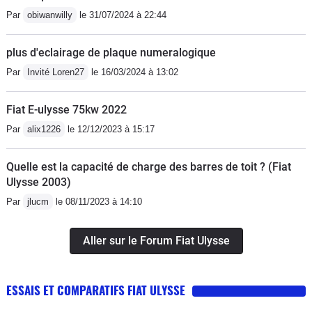
Par
obiwanwilly
le 31/07/2024 à 22:44
régulièrement, tout rentre dans l'ordre).
La finition intérieur est un peu limite,
plus d'eclairage de plaque numeralogique
l'étanchéité des toits ouvrant aussi (il
n'y a pas d'évacuation d'eau !!), mais
Par
Invité Loren27
le 16/03/2024 à 13:02
dans l'ensemble, pour un véhicule
ayant aujourd'hui 11 ans, la résistance
Fiat E-ulysse 75kw 2022
dans le temps est plutôt bonne.Ce
Par
alix1226
le 12/12/2023 à 15:17
n'est pas une voiture faite pour la ville.
Avec le FAP (de première génération),
Quelle est la capacité de charge des barres de toit ? (Fiat
le sortir pour faire uniquement de la
Ulysse 2003)
grande route est presque une
Par
jlucm
le 08/11/2023 à 14:10
obligation (en même temps, un mazout
n'a en soit pas sa place en ville...). Son
Aller sur le Forum Fiat Ulysse
confort est royal et sa consommation
très raisonnable. Avec un plein de 80
ESSAIS ET COMPARATIFS FIAT ULYSSE
litres, l'autonomie est de presque 1
000kms sur route.En bref, une voiture