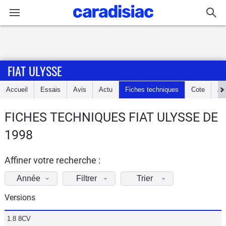
Connexion / Inscription
FIAT ULYSSE
Accueil
Accueil
Essais
Avis
Actu
Fiches techniques
Cote
An
Actu
FICHES TECHNIQUES FIAT ULYSSE DE
Essais
1998
Guide
d'achat
Affiner votre recherche :
Année
Filtrer
Trier
Electriques
Versions
Utilitaires
1.8 8CV