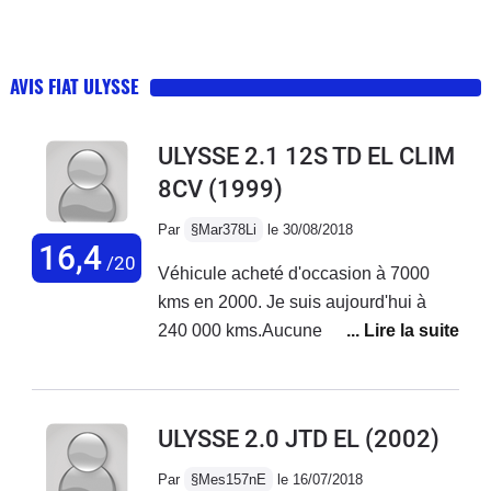
AVIS FIAT ULYSSE
ULYSSE 2.1 12S TD EL CLIM
8CV
(1999)
Par
§Mar378Li
le 30/08/2018
16,4
/20
Véhicule acheté d'occasion à 7000
kms en 2000. Je suis aujourd'hui à
240 000 kms.Aucune panne durant
toutes ces années à l'exception de la
courroie accessoire qui a cassé.J'ai
changé l'embrayage cette année et j'ai
ULYSSE 2.0 JTD EL
(2002)
roulé près de 4 000 kms cet été sans
encombre.La consommation est
Par
§Mes157nE
le 16/07/2018