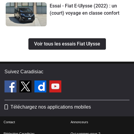
très fiable, très confortable et très
Essai - Fiat E-Ulysse (2022) : un
(court) voyage en classe confort
pratique au quotidien malgré quelque
petit défauts qui sont finalement assez
mineurs (je m'en séparerais pour rien
au monde !).
Voir tous les essais Fiat Ulysse
Suivez Caradisiac
Téléchargez nos applications mobiles
Contact
Annonceurs
Rédaction Caradisiac
Qui sommes-nous ?