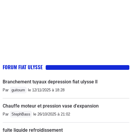
presque, le détail un peu plus bas) et
débitmètre qui a lâché) j en est
son volume de chargement et tout
franchement plein le cul. Et je vient a
simplement exceptionnel ! Il nous sert
regretter ma ZX 1.9TD que j avait
aujourd'hui, essentiellement
avant.En conclusion pour ma part:
"d'utilitaire" pour le transport de gros
Moteur HDI a fuire absolument plus tu l
volume ou pour tracter.Les soucis
entretien plus sa lache et le prie des
rencontrés avec cette voitures sont
pièces j ai faillie vendre un de mes
finalement très rares. Un soucis de
bras pour les payer, donc si vous avez
durite d'évacuation de clim lorsqu'il
un jours dans l idée dans acheter 1
FORUM FIAT ULYSSE
était neuf, le FAP à changer à 180
voila mon avis. Si j avait a donner une
000kms, l'afficheur d'autoradio qui
note sur 10 sur le moteur ( 2/10) et
Branchement tuyaux depression fiat ulysse ll
commence à ne plus très bien
pour la caisse et l habitacle (7/10)
Par
guitoum
le 12/11/2025 à 18:28
fonctionner, quelques problème de
contact avec les clignotants avant et
Chauffe moteur et pression vase d'expansion
l'électronique parfois un peu farceuse
Par
StephBass
le 26/10/2025 à 21:02
(les problèmes de contact et
électronique apparaissent lorsqu'il ne
fuite liquide refroidissement
roule pas, lorsqu'on l'utilise