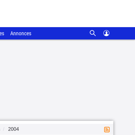
es
Annonces
s
2004