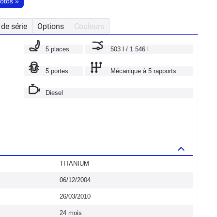
hotos
»
de série
Options
Couleurs
5 places
503 l / 1 546 l
5 portes
Mécanique à 5 rapports
Diesel
TITANIUM
06/12/2004
26/03/2010
24 mois