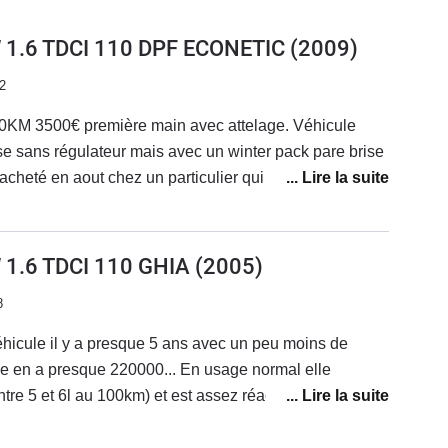
 1.6 TDCI 110 DPF ECONETIC
(2009)
2
0KM 3500€ première main avec attelage. Véhicule
e sans régulateur mais avec un winter pack pare brise
 acheté en aout chez un particulier qui possédait toutes
ise en route. En janvier FAP foutu. S'en suit une année
on immobilière donc j'ai chargé, tracté, je savais à quoi
inal, après 25 mois de bon et loyaux services et après
 1.6 TDCI 110 GHIA
(2005)
neus neufs été, un FAP, voilà que le turbo rend l'âme
8
h ben oui mais faut les resserer tous les 12000"). J'ai
eant de voiture et j'étais content de ce qu'on m'en a
hicule il y a presque 5 ans avec un peu moins de
comportement dans la neige, moins par sa fiabilité, je
le en a presque 220000... En usage normal elle
 qualités: coffre, angle de braquage, boite de vitesse,
e 5 et 6l au 100km) et est assez réactive à la pédale
alement que ce n'est pas la meilleure sono du monde,
préfère les memeres, celle-ci est trop nerveuse pour
affichage compteur esthétiquement pour l'époque je dirai
m, elle ne nous a pas causé beaucoup de problèmes :