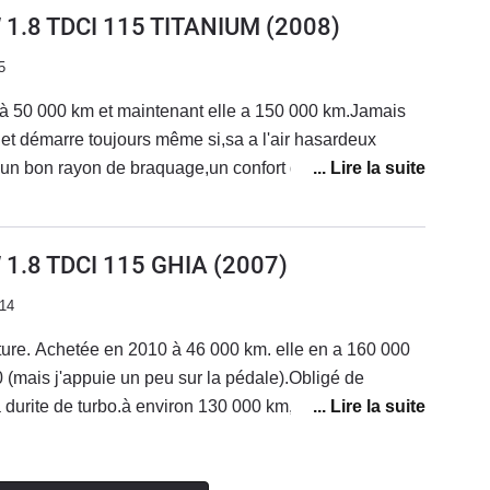
en ce qui concerne l habitacle , je preferais la 1ere
 1.8 TDCI 115 TITANIUM
(2008)
etait une autre qualité de finition,les portieres etaient
5
bien.mais je retiendrais le tres bon rapport qualité-
nte...
re à 50 000 km et maintenant elle a 150 000 km.Jamais
t démarre toujours même si,sa a l'air hasardeux
 un bon rayon de braquage,un confort de conduite.Et
ort qualité prix du marché.Aujoud'hui,je fait encore
i commandé la nouvelle Focus en berline essence 150ch
nir me dira si c'était un choix judicieux!
 1.8 TDCI 115 GHIA
(2007)
014
oiture. Achetée en 2010 à 46 000 km. elle en a 160 000
0 (mais j'appuie un peu sur la pédale).Obligé de
 durite de turbo.à environ 130 000 km, j'ai fait changer
usque là, rien d'anormal.En même temps, il a fallu
e (460 €).en juin 2014, alternateur + batterie HS (600