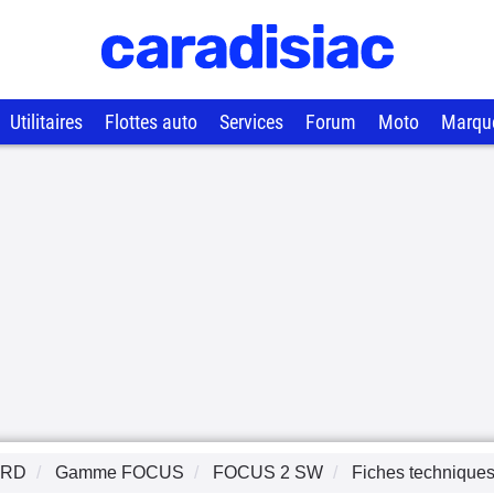
Utilitaires
Flottes auto
Services
Forum
Moto
Marqu
ORD
Gamme
FOCUS
FOCUS 2 SW
Fiches technique