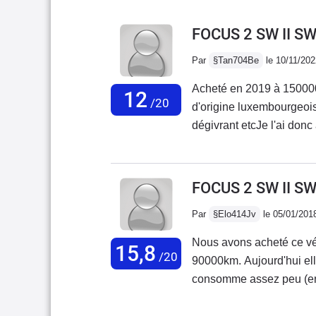
FOCUS 2 SW II SW
Par
§Tan704Be
le 10/11/202
Acheté en 2019 à 15000
12
/20
d'origine luxembourgeois
dégivrant etcJe l'ai donc
les factures depuis sa m
de chantier pour rénovati
elle était destinée. Au f
FOCUS 2 SW II SW
39000KM, 2 vidanges, 4 p
Par
§Elo414Jv
le 05/01/201
avec 3 des injecteurs ("a
fait une reprise en chang
Nous avons acheté ce vé
15,8
proposé. Surpris par son 
/20
90000km. Aujourd'hui el
ne m'étalerai pas sur ses
consomme assez peu (entr
freinage. Je préviens ég
d'accélérateur ! Moi qui 
la console centrale et l'
moi... Pour âge et les k