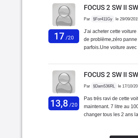
et eviter une casse turbo.
FOCUS 2 SW II SW
version de la focus sw..c 
Par
§For411Gy
le 29/09/201
lourdes et insonorisaient 
prix...et la facilité de reve
J'ai acheter cette voitu
17
/20
de problème,zéro panne e
parfois.Une voiture avec
pour moi,le meilleur rapp
confiance à Ford et j'a
ecoboost start&stop.L'ave
FOCUS 2 SW II SW
Par
§Dam536RL
le 17/10/2
Pas très ravi de cette v
13,8
/20
maintenant. 7 litre au 10
changer tous les 2 ans la
la courroie de distrib? J
changer les moyeux arrièr