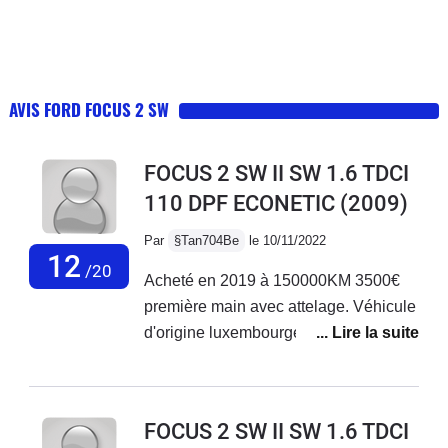
AVIS FORD FOCUS 2 SW
FOCUS 2 SW II SW 1.6 TDCI
110 DPF ECONETIC
(2009)
Par
§Tan704Be
le 10/11/2022
12
/20
Acheté en 2019 à 150000KM 3500€
première main avec attelage. Véhicule
d'origine luxembourgeoise sans
régulateur mais avec un winter pack
pare brise dégivrant etcJe l'ai donc
acheté en aout chez un particulier qui
FOCUS 2 SW II SW 1.6 TDCI
possédait toutes les factures depuis sa