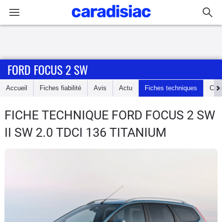
Connexion / Inscription
FORD FOCUS 2 SW
Accueil
Accueil
Fiches fiabilité
Avis
Actu
Fiches techniques
Cot
Actu
FICHE TECHNIQUE FORD FOCUS 2 SW
Essais
II SW 2.0 TDCI 136 TITANIUM
Guide
d'achat
Electriques
Utilitaires