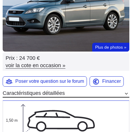
Flottes
Auto
Services
Forum
Plus de photos
»
Prix :
24 700 €
Moto
voir la cote en occasion
»
Marques
Poser votre question sur le forum
Financer
Caractéristiques détaillées
1,50 m