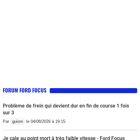
€).en juin 2014, alternateur + batterie
HS (600 €)en septembre, servo frein
HS. (750 €) Le truc qui ne casse
jamais normalement.Je sens que
l'embrayage commence à être usé.Du
coup je la vire. Je passe au partner
tepee. On verra bien mais très déçu de
cette voiture.Sinon le moteur 115, très
efficace, c'est le seul point qui va me
manquer.
FORUM FORD FOCUS
Problème de frein qui devient dur en fin de course 1 fois
sur 3
Par
guiom
le 04/08/2026 à 19:15
Je cale au point mort à très faible vitesse - Ford Focus