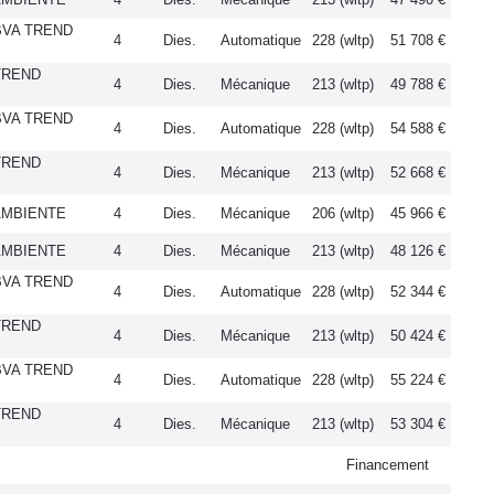
 BVA TREND
4
Dies.
Automatique
228 (wltp)
51 708 €
 TREND
4
Dies.
Mécanique
213 (wltp)
49 788 €
 BVA TREND
4
Dies.
Automatique
228 (wltp)
54 588 €
 TREND
4
Dies.
Mécanique
213 (wltp)
52 668 €
 AMBIENTE
4
Dies.
Mécanique
206 (wltp)
45 966 €
 AMBIENTE
4
Dies.
Mécanique
213 (wltp)
48 126 €
 BVA TREND
4
Dies.
Automatique
228 (wltp)
52 344 €
 TREND
4
Dies.
Mécanique
213 (wltp)
50 424 €
 BVA TREND
4
Dies.
Automatique
228 (wltp)
55 224 €
 TREND
4
Dies.
Mécanique
213 (wltp)
53 304 €
Financement