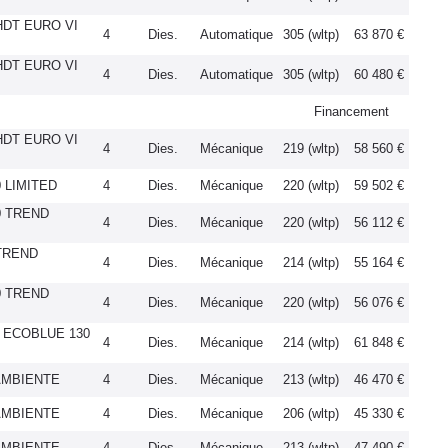
HDT EURO VI
4
Dies.
Automatique
305 (wltp)
63 870 €
HDT EURO VI
4
Dies.
Automatique
305 (wltp)
60 480 €
Financement
HDT EURO VI
4
Dies.
Mécanique
219 (wltp)
58 560 €
 LIMITED
4
Dies.
Mécanique
220 (wltp)
59 502 €
0 TREND
4
Dies.
Mécanique
220 (wltp)
56 112 €
 TREND
4
Dies.
Mécanique
214 (wltp)
55 164 €
0 TREND
4
Dies.
Mécanique
220 (wltp)
56 076 €
0 ECOBLUE 130
4
Dies.
Mécanique
214 (wltp)
61 848 €
 AMBIENTE
4
Dies.
Mécanique
213 (wltp)
46 470 €
 AMBIENTE
4
Dies.
Mécanique
206 (wltp)
45 330 €
 AMBIENTE
4
Dies.
Mécanique
213 (wltp)
47 490 €