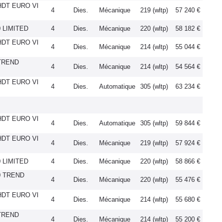
HDT EURO VI
4
Dies.
Mécanique
219 (wltp)
57 240 €
 LIMITED
4
Dies.
Mécanique
220 (wltp)
58 182 €
HDT EURO VI
4
Dies.
Mécanique
214 (wltp)
55 044 €
 TREND
4
Dies.
Mécanique
214 (wltp)
54 564 €
HDT EURO VI
4
Dies.
Automatique
305 (wltp)
63 234 €
HDT EURO VI
4
Dies.
Automatique
305 (wltp)
59 844 €
HDT EURO VI
4
Dies.
Mécanique
219 (wltp)
57 924 €
 LIMITED
4
Dies.
Mécanique
220 (wltp)
58 866 €
0 TREND
4
Dies.
Mécanique
220 (wltp)
55 476 €
HDT EURO VI
4
Dies.
Mécanique
214 (wltp)
55 680 €
 TREND
4
Dies.
Mécanique
214 (wltp)
55 200 €