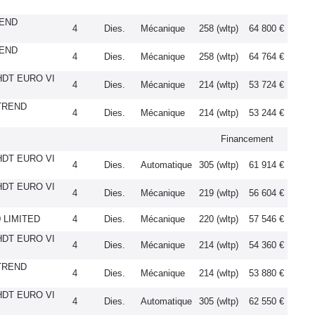
REND
4
Dies.
Mécanique
258 (wltp)
64 800 €
REND
4
Dies.
Mécanique
258 (wltp)
64 764 €
HDT EURO VI
4
Dies.
Mécanique
214 (wltp)
53 724 €
 TREND
4
Dies.
Mécanique
214 (wltp)
53 244 €
Financement
HDT EURO VI
4
Dies.
Automatique
305 (wltp)
61 914 €
HDT EURO VI
4
Dies.
Mécanique
219 (wltp)
56 604 €
 LIMITED
4
Dies.
Mécanique
220 (wltp)
57 546 €
HDT EURO VI
4
Dies.
Mécanique
214 (wltp)
54 360 €
 TREND
4
Dies.
Mécanique
214 (wltp)
53 880 €
HDT EURO VI
4
Dies.
Automatique
305 (wltp)
62 550 €