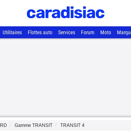
Utilitaires
Flottes auto
Services
Forum
Moto
Marqu
ORD
Gamme
TRANSIT
TRANSIT 4