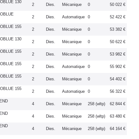
COBLUE 130
2
Dies.
Mécanique
0
50 022 €
ECOBLUE
2
Dies.
Automatique
0
52 422 €
COBLUE 155
2
Dies.
Mécanique
0
53 382 €
COBLUE 130
2
Dies.
Mécanique
0
50 622 €
COBLUE 155
2
Dies.
Mécanique
0
53 982 €
COBLUE 155
2
Dies.
Automatique
0
55 902 €
COBLUE 155
2
Dies.
Mécanique
0
54 402 €
COBLUE 155
2
Dies.
Automatique
0
56 322 €
REND
4
Dies.
Mécanique
258 (wltp)
62 844 €
REND
4
Dies.
Mécanique
258 (wltp)
63 480 €
REND
4
Dies.
Mécanique
258 (wltp)
64 164 €