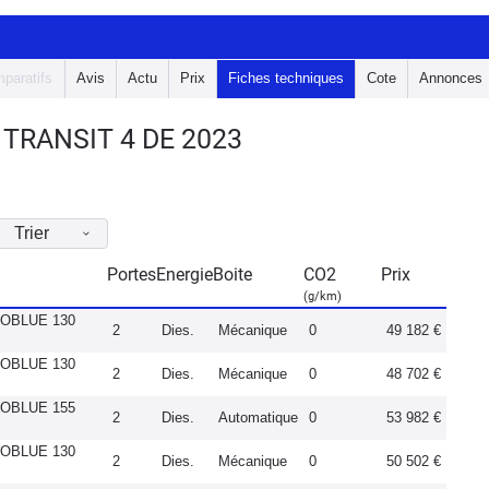
paratifs
Avis
Actu
Prix
Fiches techniques
Cote
Annonces
TRANSIT 4 DE 2023
Trier
Portes
Energie
Boite
CO2
Prix
(g/km)
COBLUE 130
2
Dies.
Mécanique
0
49 182 €
COBLUE 130
2
Dies.
Mécanique
0
48 702 €
COBLUE 155
2
Dies.
Automatique
0
53 982 €
COBLUE 130
2
Dies.
Mécanique
0
50 502 €