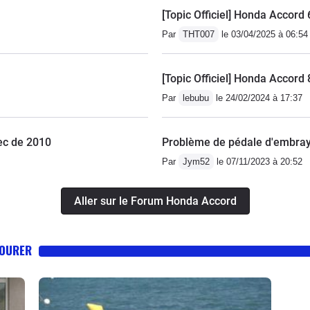
000 comme une honda.La transmission est top, elle me
o), la Honda a un très bon son musicale.c'est ma
[Topic Officiel] Honda Accord
integra type R d'ailleurs le proprio précédant a mis un
te marque et je ne regrette pas.
Par
THT007
le 03/04/2025 à 06:54
mécanique, mais pas accrocheuse.Les pneus coûtent
ui d'une Honda, raisonnable. La conso varie entre 7
rajets avec de l'autoroute) et 8,5 (ville zen) voiture peu
)
[Topic Officiel] Honda Accord
tive, c'est parfait même si une sixième n'aurait pas été
Par
lebubu
le 24/02/2024 à 17:37
ar comme beaucoup de Honda ça mouline haut dans les
Mais pour avoir une boîte six il fallait prendre le 2.4 et
ec de 2010
Problème de pédale d'embra
r les longs trajets, le 2.4 c'est 2 litres en plus minimum
Par
Jym52
le 07/11/2023 à 20:52
uler au régulateur. Tant pis.Le coffre est top, les
p de poignées dans une cinématique très transformer.
e à deux exceptions prêt. Les sièges un poil cheap sont
Aller sur le Forum Honda Accord
route ça le fait bien (ils maintiennent peu sur petite
re mouline, c'est relativement bien insonorisé (en même
TOURER
) mais loin de ce que fait la génération d'après.Bref
able, raisonnable en entretien, déniché pour une
omme neuve !) avec 130.000 bornes et qui en fera bien
rein. Mission accomplie même si France oblige il m'a