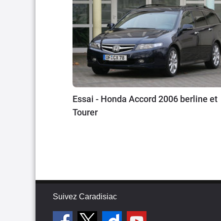
fallu plus d'un an pour 
Un véritable outil, avec 
ne s'est pas démodé, dan
pas ce qu'on peut achete
la décennie à venir.Elle
l’appellation marketing 
dimension la plus standar
Essai - Honda Accord 2006 berline et
pneu à 75€ pour des Mich
Tourer
Suivez Caradisiac