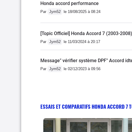
linéaire mais monte à 7
Honda accord performance
mettre un gros siège aut
rappelle celle de mon ex 
première voiture dans cet
Par
Jym52
le 18/08/2025 à 08:24
pommeau d'ITR. Ferme, 
rien, l'entretien est cel
(nationales), 7,5 (longs t
[Topic Officiel] Honda Accord 7 (2003-2008
chargée mais clim auto ac
Par
Jym52
le 11/03/2024 à 20:17
du luxe sur autoroute c
tours à 130 en cinquième. 
Message" vérifier système DPF" Accord idt
comme elle sert surtout su
Par
Jym52
le 02/12/2023 à 09:56
donc aucun intérêt pour ro
sièges tombent d'un cou
La voiture est confortabl
un peu mous mais sur auto
route) et comme la voitu
ESSAIS ET COMPARATIFS HONDA ACCORD 7 
temps on sort d'une s2000
au final une auto increv
poignée de billets (et c
le triple sans coûter un 