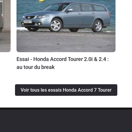
trouver cette exacte combinaison (BVM+2.0 essence).
un look quelconque mais finalement très simple et qui
s un joli bleu, non franchement pour 5000€ je ne vois
r de mieux en matière de routière break essence pour
 a même le mérite d'être en 16 pouces malgré
"sport" (comprendre entrée de gamme en vrai) dans la
d qui soit 205/55 R16 ce qui coûte un ridicule 55€ /
Essai - Honda Accord Tourer 2.0i & 2.4 :
elin. Que dire de plus ?
au tour du break
Voir tous les essais Honda Accord 7 Tourer