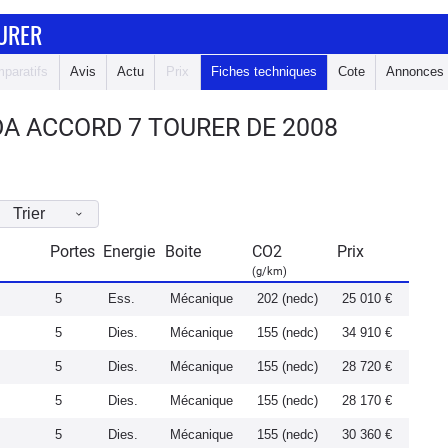
URER
paratifs
Avis
Actu
Prix
Fiches techniques
Cote
Annonces
A ACCORD 7 TOURER DE 2008
Trier
Portes
Energie
Boite
CO2
Prix
(g/km)
5
Ess.
Mécanique
202 (nedc)
25 010 €
5
Dies.
Mécanique
155 (nedc)
34 910 €
5
Dies.
Mécanique
155 (nedc)
28 720 €
5
Dies.
Mécanique
155 (nedc)
28 170 €
5
Dies.
Mécanique
155 (nedc)
30 360 €