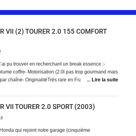
 VII (2) TOURER 2.0 155 COMFORT
2
'ai pu trouver en recherchant un break essence :-
olume coffre- Motorisation (2.0l pas trop gourmand mais
 par chaîne- OriginalitéTrès rare en France cependant,
pour en trouver une, ou aller à l'étranger.C'est une
faire les amateurs d'automobile qui cherchent quelque
sans pour autant faire de compromis. Cette auto n'a
 VII TOURER 2.0 SPORT
(2003)
 son âge, cette voiture offre toujours des prestations
18
 options d'origine (coffre électrique, régulateur,
 bi-zone etc...) montrent à quel point elle était en
e Honda qui rejoint notre garage (cinquième
rtie.Assurance bien moins chère que les concurrentes