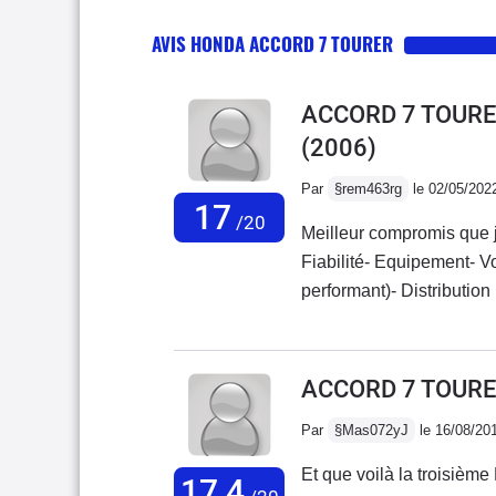
AVIS HONDA ACCORD 7 TOURER
ACCORD 7 TOURER
(2006)
Par
§rem463rg
le 02/05/202
17
/20
Meilleur compromis que j
Fiabilité- Equipement- V
performant)- Distribution
donc il faut être patient 
voiture qui pourra satis
chose de différent, mais 
ACCORD 7 TOURER
que des avantages.Malgré
Par
§Mas072yJ
le 16/08/20
très satisfaisantes, et les
modularité banquette, clim
Et que voilà la troisièm
17,4
avance quand elle est so