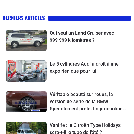
DERNIERS ARTICLES
Qui veut un Land Cruiser avec
999 999 kilomètres ?
Le 5 cylindres Audi a droit à une
expo rien que pour lui
Véritable beauté sur roues, la
version de série de la BMW
Speedtop est prête. La production
de ce break de chasse sera limitée à
70 exemplaires.
Vanlife : le Citroën Type Holidays
sera-t-il le tube de l’été ?