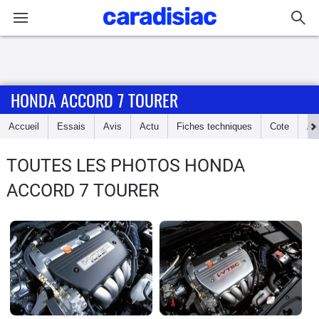
Connexion / Inscription
HONDA ACCORD 7 TOURER
Accueil
Accueil
Essais
Avis
Actu
Fiches techniques
Cote
An
Actu
TOUTES LES PHOTOS HONDA
Essais
ACCORD 7 TOURER
Guide
d'achat
Electriques
Utilitaires