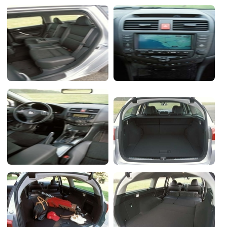
Flottes
Auto
Services
Forum
Moto
Marques