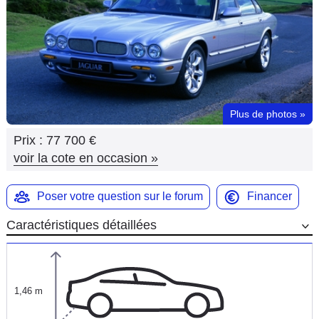
Flottes
Auto
Services
Forum
Plus de photos
»
Prix :
77 700 €
Moto
voir la cote en occasion
»
Marques
Poser votre question sur le forum
Financer
Caractéristiques détaillées
1,46 m