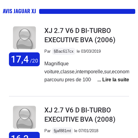
AVIS JAGUAR XJ
XJ 2.7 V6 D BI-TURBO
EXECUTIVE BVA
(2006)
Par
§Bac617cx
le 03/03/2019
17,4
/20
Magnifique
voiture,classe,intemporelle,sur,economique,
parcouru pres de 100000km en 5
ansje vais la changer pour une
equivalente avec moins de km(j'ai
trouvé une Sove avec 84500km 1er
XJ 2.7 V6 D BI-TURBO
main)....Entretien prix moyen(ja' eu 2
EXECUTIVE BVA
(2008)
merc classe S,bcp plus cher) Une
tenue de route exceptionnelle ,un
Par
§jaf881mt
le 07/01/2018
confort,etonnant,,une conso moyenne