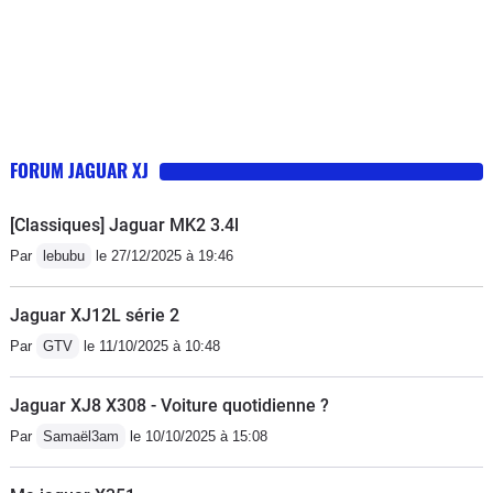
suivra la trajectoire demandée, sans
que le conducteur (ou les passagers)
ne se rendent compte de la
technologie cachée derrière la
suspension pneumatique pilotée par
l'électronique.
FORUM JAGUAR XJ
[Classiques] Jaguar MK2 3.4l
Par
lebubu
le 27/12/2025 à 19:46
Jaguar XJ12L série 2
Par
GTV
le 11/10/2025 à 10:48
Jaguar XJ8 X308 - Voiture quotidienne ?
Par
Samaël3am
le 10/10/2025 à 15:08