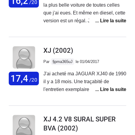
16,2
/20
la plus belle voiture de toutes celles
de 7lt ,a 90 on descend a 5 lt/100
que j'ai eues. Et même en diesel, cette
l'insonorisation est parfaite....Je me
version est un régal. Je l'ai gardée une
réjouis a l'avance de la prochaine....Le
année et n'ai connu aucune avarie
Charme de l'Anglaise Une Sportive en
avec. L'ambiance intérieure est à la
robe du soir....
hauteur d'une XJ, le cuir, le confort,
XJ
(2002)
l'instrumentation. La suspension
pneumatique rajoute à ce sentiment de
Par
§pma365uJ
le 01/04/2017
voiture stable et contrôlé.
J'ai acheté ma JAGUAR XJ40 de 1990
17,4
/20
il y a 18 mois. Une traçabité de
l'entretien exemplaire, que je poursuis
sur un tableur. Quelque soucis comme
un fil dénudé sous l'assise conducteur
qui mettait en défaut les réglages
XJ 4.2 V8 SURAL SUPER
électriques, le replacement de la
BVA
(2002)
suspension arrière hydraulique avec