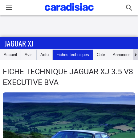
Connexion / Inscription
JAGUAR XJ
Accueil
Accueil
Avis
Actu
Fiches techniques
Cote
Annonces
Actu
FICHE TECHNIQUE JAGUAR XJ
3.5 V8
Essais
EXECUTIVE BVA
Guide
d'achat
Electriques
Utilitaires