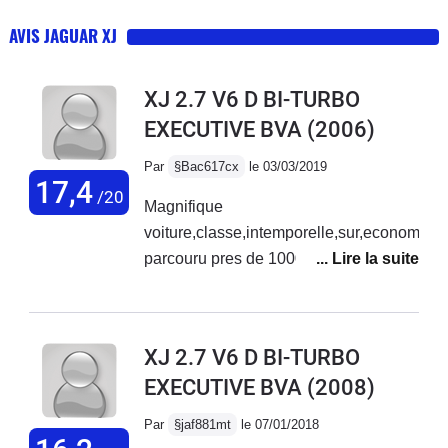
AVIS JAGUAR XJ
XJ 2.7 V6 D BI-TURBO
EXECUTIVE BVA
(2006)
Par
§Bac617cx
le 03/03/2019
17,4
/20
Magnifique
voiture,classe,intemporelle,sur,economique,
parcouru pres de 100000km en 5
ansje vais la changer pour une
equivalente avec moins de km(j'ai
trouvé une Sove avec 84500km 1er
XJ 2.7 V6 D BI-TURBO
main)....Entretien prix moyen(ja' eu 2
EXECUTIVE BVA
(2008)
merc classe S,bcp plus cher) Une
tenue de route exceptionnelle ,un
Par
§jaf881mt
le 07/01/2018
confort,etonnant,,une conso moyenne