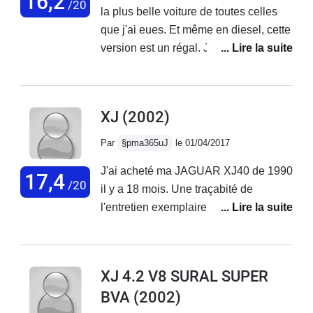
16,2
/20
la plus belle voiture de toutes celles
de 7lt ,a 90 on descend a 5 lt/100
que j'ai eues. Et même en diesel, cette
l'insonorisation est parfaite....Je me
version est un régal. Je l'ai gardée une
réjouis a l'avance de la prochaine....Le
année et n'ai connu aucune avarie
Charme de l'Anglaise Une Sportive en
avec. L'ambiance intérieure est à la
robe du soir....
hauteur d'une XJ, le cuir, le confort,
XJ
(2002)
l'instrumentation. La suspension
pneumatique rajoute à ce sentiment de
Par
§pma365uJ
le 01/04/2017
voiture stable et contrôlé.
J'ai acheté ma JAGUAR XJ40 de 1990
17,4
/20
il y a 18 mois. Une traçabité de
l'entretien exemplaire, que je poursuis
sur un tableur. Quelque soucis comme
un fil dénudé sous l'assise conducteur
qui mettait en défaut les réglages
XJ 4.2 V8 SURAL SUPER
électriques, le replacement de la
BVA
(2002)
suspension arrière hydraulique avec