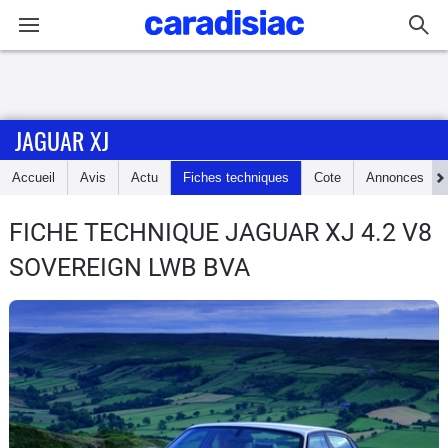
Connexion / Inscription
JAGUAR XJ
Accueil
Accueil
Avis
Actu
Fiches techniques
Cote
Annonces
Actu
FICHE TECHNIQUE JAGUAR XJ
4.2 V8
Essais
SOVEREIGN LWB BVA
Guide
d'achat
Electriques
Utilitaires