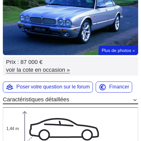
Flottes
Auto
Services
Forum
Plus de photos
»
Prix :
87 000 €
Moto
voir la cote en occasion
»
Marques
Poser votre question sur le forum
Financer
Caractéristiques détaillées
1,44 m