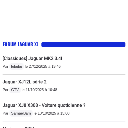
suivra la trajectoire demandée, sans
que le conducteur (ou les passagers)
ne se rendent compte de la
technologie cachée derrière la
suspension pneumatique pilotée par
l'électronique.
FORUM JAGUAR XJ
[Classiques] Jaguar MK2 3.4l
Par
lebubu
le 27/12/2025 à 19:46
Jaguar XJ12L série 2
Par
GTV
le 11/10/2025 à 10:48
Jaguar XJ8 X308 - Voiture quotidienne ?
Par
Samaël3am
le 10/10/2025 à 15:08