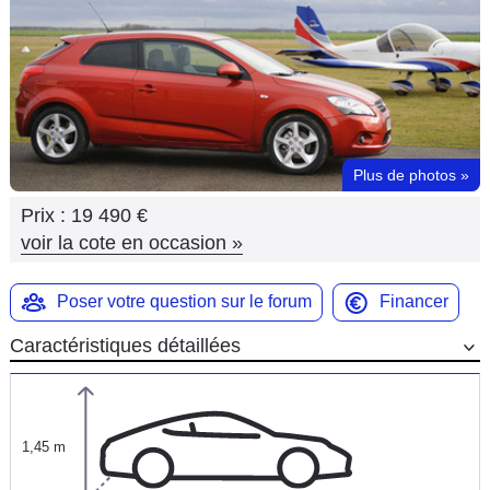
Flottes
Auto
Services
Forum
Plus de photos
»
Prix :
19 490 €
Moto
voir la cote en occasion
»
Marques
Poser votre question sur le forum
Financer
Caractéristiques détaillées
1,45 m