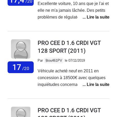
/20
Excellente voiture, 10 ans que je l'ai et
elle ne m'a jamais lâchée. Des petits
problèmes de régulateur, mais qui
n'empiète pas sur le plaisir. Même en
90ch elle accélère bien (aucun
problème pour les dépassements sur
PRO CEE D 1.6 CRDI VGT
nationales). Une bonne voiture fiable
128 SPORT
(2011)
et avec un desgin dont je ne me suis
jamais lassé.Par contre, le
Par
§tou461PV
le 07/11/2019
concessionnaire kia n'est soit pas
17
/20
Véhicule acheté neuf en 2011 en
honnête, soit pas compétent. J'ai dû y
concession à 18500€ avec quelques
retourner 3 fois pour mon problème de
inquiétudes concernant la marque Kia
régulateur et il n'a jamais réussi à le
(fiabilité, tenue de route, confort etc), je
réparer.
pense ne pas m'en séparer maintenant
tellement j'en suis satisfait. C'est mon
PRO CEE D 1.6 CRDI VGT
5ème véhicule.Hormis quelques