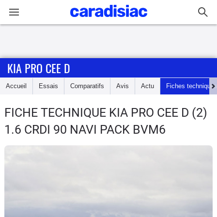
Connexion / Inscription
KIA PRO CEE D
Accueil
Accueil
Essais
Comparatifs
Avis
Actu
Fiches technique
Actu
FICHE TECHNIQUE KIA PRO CEE D
(2)
Essais
1.6 CRDI 90 NAVI PACK BVM6
Guide
d'achat
Electriques
Utilitaires