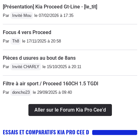
+-250€ pour la révision vidange + les
[Présentation] Kia Proceed Gt-Line - [le_tit]
filtres gasoil / pollens / air.Coût
Par
Invité Mou
le 07/02/2026 à 17:35
d'assurance / an : 380€ en tout risques
bonus 50 avec assistance 0 kms
Focus 4 vers Proceed
inclus et conducteur
Par
Th8
le 17/11/2025 à 20:58
secondaire.Véhicule peut commun et
assez rare sur nos routes, dommage
Pièces d usures au bout de 8ans
car ses qualités sont nombreuses en
Par
Invité CHARLY
le 15/10/2025 à 20:11
comparaison avec des équivalences
chez d'autres marques, très bien
Filtre à air sport / Proceed 160CH 1.5 TGDI
équipés de série et à un tarif extra
Par
doncho23
le 29/09/2025 à 09:40
(22500 € au catalogue, hors
négociation).
Aller sur le Forum Kia Pro Cee'd
ESSAIS ET COMPARATIFS KIA PRO CEE D