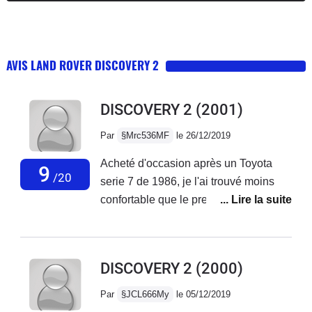
AVIS LAND ROVER DISCOVERY 2
DISCOVERY 2
(2001)
Par
§Mrc536MF
le 26/12/2019
Acheté d'occasion après un Toyota
9
/20
serie 7 de 1986, je l'ai trouvé moins
confortable que le premier sur de
longs trajets (sièges, tension dans le
dos) mais aussi sur de mauvaises
routes/chemins (suspension) pour un
DISCOVERY 2
(2000)
véhicule de 15 ans de moins et bien
plus cher neuf c'est limite, même si la
Par
§JCL666My
le 05/12/2019
vitesse maxi et le régulateur de vitesse