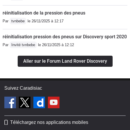
rapidement le tableau de bord s'est
transformé en arbre de Noël avec
réinitialisation de la pression des pneus
témoin d'ABS, de Track Control,
Par
tvnbebe
le 26/11/2025 à 12:17
d'Airbag et d'assistance à la conduite
en descente.Pour le témoin d'Airbags
réinitialisation pression des pneus sur Discovery sport 2020
(SRS) un contacteur a changé dans le
Par
Invité tvnbebe
le 26/11/2025 à 12:12
volant = 320 €. Pour le reste, ce serait
un capteur de roue qui serait défaillant
Aller sur le Forum Land Rover Discovery
(réviser chez Land Rover mais sans
garantie de résultat durable...). Moins
graves, des détails agacants pour un
véhicule de ce prix: impossible de faire
Suivez Caradisiac
fonctionner l'éclairage de la boite à
gant, des infiltration d'eau au dessus
du pare brise côté conducteur, la
montre digitale affichant l'heure d'une
Téléchargez nos applications mobiles
planète lointaine, etc...Bon, reste