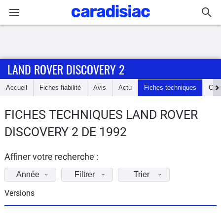
Connexion / Inscription
LAND ROVER DISCOVERY 2
Accueil
Accueil
Fiches fiabilité
Avis
Actu
Fiches techniques
Cot
Actu
FICHES TECHNIQUES LAND ROVER
Essais
DISCOVERY 2 DE 1992
Guide
d'achat
Affiner votre recherche :
Année
Filtrer
Trier
Electriques
Versions
Utilitaires