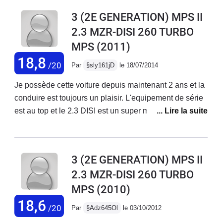
3 (2E GENERATION) MPS II
2.3 MZR-DISI 260 TURBO
MPS
(2011)
18,8
/20
Par
§sly161jD
le 18/07/2014
Je possède cette voiture depuis maintenant 2 ans et la
conduire est toujours un plaisir. L'equipement de série
est au top et le 2.3 DISI est un super moteur. Certes de
nombreux essais ne la classe pas meilleure de sa
catégorie mais j'avais bien fait de ne pas m'arrêté à ces
tests. Car acheter un voiture pour son 0 à 100 ou alors
3 (2E GENERATION) MPS II
son temps au tour sur circuit n'avait pas de sens pour
2.3 MZR-DISI 260 TURBO
moi.Résultat, j'avais l'habitude de changer
MPS
(2010)
régulièrement d'auto, maintenant je veux la garder car
elle me donne toujours le sourire à son volant. (cela
18,6
/20
Par
§Adz645Ol
le 03/10/2012
n'aurait certainement pas été le cas avec une autre).