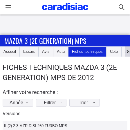
Connexion / Inscription
MAZDA 3 (2E GENERATION) MPS
Accueil
Accueil
Essais
Avis
Actu
Fiches techniques
Cote
An
Actu
FICHES TECHNIQUES MAZDA 3 (2E
Essais
GENERATION) MPS DE 2012
Guide
d'achat
Affiner votre recherche :
Année
Filtrer
Trier
Electriques
Versions
Utilitaires
II (2) 2.3 MZR-DISI 260 TURBO MPS