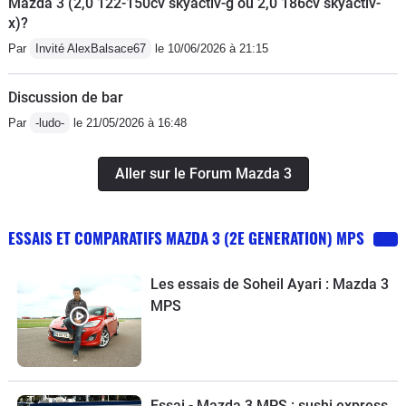
Mazda 3 (2,0 122-150cv skyactiv-g ou 2,0 186cv skyactiv-
x)?
Par
Invité AlexBalsace67
le 10/06/2026 à 21:15
Discussion de bar
Par
-ludo-
le 21/05/2026 à 16:48
Aller sur le Forum Mazda 3
ESSAIS ET COMPARATIFS MAZDA 3 (2E GENERATION) MPS
Les essais de Soheil Ayari : Mazda 3
MPS
Essai - Mazda 3 MPS : sushi express