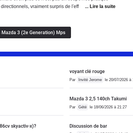
les jours; et le côté exclusif est aussi sympa pour ce
irectionnels, vraiment surpris de l'efficacité,toute
a !
la recommande, en plus pas la voiture que l'on vois
rtive, pour papa "pilote" :)
is Mazda 3 (2e Generation) Mps
voyant clé rouge
Par
Invité Jerome
le 20/07/2026 à 
Mazda 3 2,5 140ch Takumi
Par
Gété
le 18/06/2026 à 21:27
86cv skyactiv-x)?
Discussion de bar