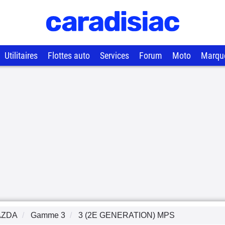
Utilitaires
Flottes auto
Services
Forum
Moto
Marqu
AZDA
Gamme
3
3 (2E GENERATION) MPS