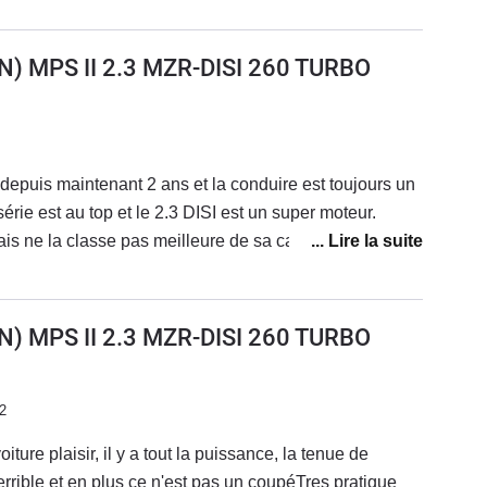
) MPS II 2.3 MZR-DISI 260 TURBO
 depuis maintenant 2 ans et la conduire est toujours un
série est au top et le 2.3 DISI est un super moteur.
s ne la classe pas meilleure de sa catégorie mais
as m'arrêté à ces tests. Car acheter un voiture pour son 0
au tour sur circuit n'avait pas de sens pour
abitude de changer régulièrement d'auto, maintenant je
) MPS II 2.3 MZR-DISI 260 TURBO
e donne toujours le sourire à son volant. (cela n'aurait
cas avec une autre). C'est une sacré machine et
son aussi pour moi des qualités:Ce n'est pas une
2
 certaines. On à des sensations au volant !! Merci
ture plaisir, il y a tout la puissance, la tenue de
 simplifie la vie au quotidien.Enfin, je suis sûr de ne
rrible et en plus ce n'est pas un coupéTres pratique