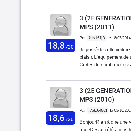
3 (2E GENERATION
MPS
(2011)
Par
§sly161jD
le 18/07/2014
18,8
/20
Je possède cette voiture
plaisir. L'equipement de 
Certes de nombreux essai
j'avais bien fait de ne p
à 100 ou alors son temps 
moi.Résultat, j'avais l'h
3 (2E GENERATION
veux la garder car elle m
MPS
(2010)
certainement pas été le 
certains de ses défauts 
Par
§Adz645Ol
le 03/10/201
18,6
voiture asceptisée comme
/20
BonjourRien à dire une voi
également au 5 portes qui
routeDes accélérations te