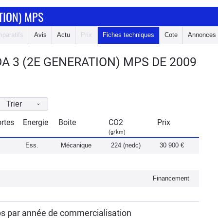
TION) MPS
paratifs
Avis
Actu
Prix
Fiches techniques
Cote
Annonces
 3 (2E GENERATION) MPS DE 2009
Trier
rtes
Energie
Boite
CO2
Prix
(g/km)
Ess.
Mécanique
224 (nedc)
30 900 €
Financement
ps par année de commercialisation