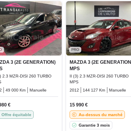
O
PRO
ZDA 3 (2E GENERATION)
MAZDA 3 (2E GENERATION
S
MPS
(3) 2.3 MZR-DISI 260 TURBO
II (3) 2.3 MZR-DISI 260 TURBO
S
MPS
2
49 000 Km
Manuelle
Essence
2012
144 127 Km
Manuelle
980 €
15 990 €
Offre équitable
Au-dessus du marché
Garantie 3 mois