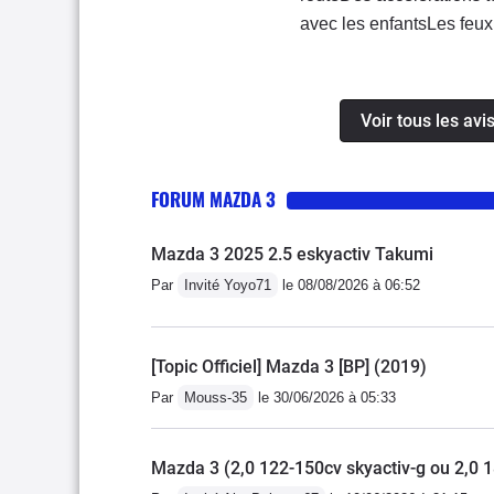
pas croiser la même tous 
avec les enfantsLes feux d
genre d'auto.Bravo mazd
équipéeDonc bien sûr je 
tous les joursUne vrai spo
Voir tous les av
FORUM MAZDA 3
Mazda 3 2025 2.5 eskyactiv Takumi
Par
Invité Yoyo71
le 08/08/2026 à 06:52
[Topic Officiel] Mazda 3 [BP] (2019)
Par
Mouss-35
le 30/06/2026 à 05:33
Mazda 3 (2,0 122-150cv skyactiv-g ou 2,0 1