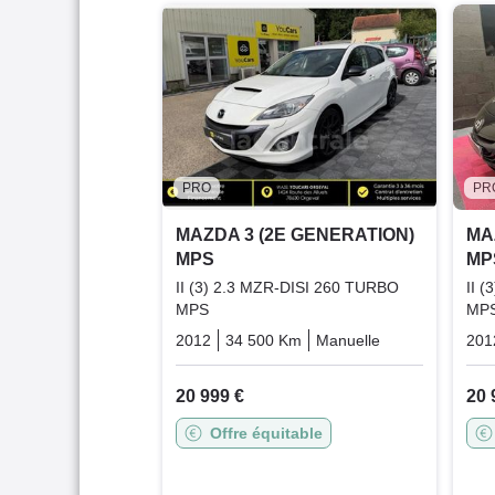
PRO
PR
MAZDA 3 (2E GENERATION)
MA
MPS
MP
II (3) 2.3 MZR-DISI 260 TURBO
II 
MPS
MP
2012
34 500 Km
Manuelle
Essence
201
20 999 €
20 
Offre équitable