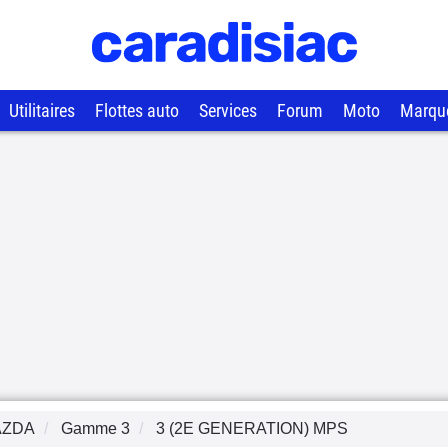
Utilitaires
Flottes auto
Services
Forum
Moto
Marqu
AZDA
Gamme
3
3 (2E GENERATION) MPS