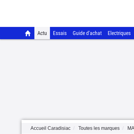
Actu
Essais
Guide d'achat
Electriques
Accueil Caradisiac
Toutes les marques
M