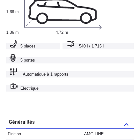
1,68 m
1,86 m
4,72 m
5 places
540 l / 1 715 l
5 portes
Automatique à 1 rapports
Electrique
Généralités
Finition
AMG LINE