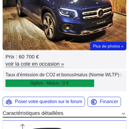
Flottes
Auto
Services
Forum
Plus de photos
»
Prix :
60 700 €
Moto
voir la cote en occasion
»
Marques
Taux d'émission de CO2 et bonus/malus (Norme WLTP) :
0g/km - Malus : 0 €
Poser votre question sur le forum
Financer
Caractéristiques détaillées