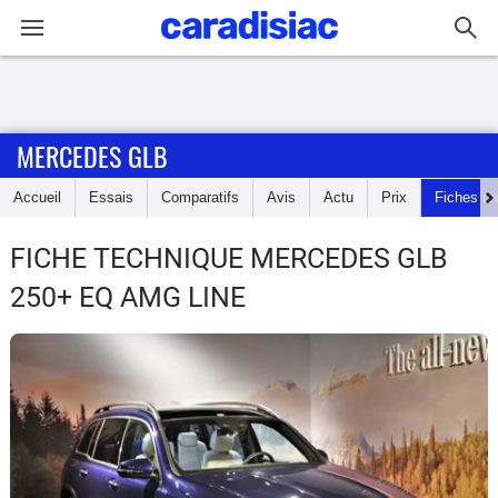
Connexion / Inscription
MERCEDES GLB
Accueil
Accueil
Essais
Comparatifs
Avis
Actu
Prix
Fiches te
Actu
FICHE TECHNIQUE MERCEDES GLB
Essais
250+ EQ AMG LINE
Guide
d'achat
Electriques
Utilitaires