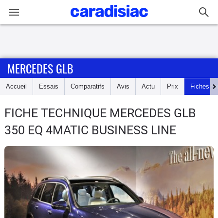
Connexion / Inscription
MERCEDES GLB
Accueil
Accueil
Essais
Comparatifs
Avis
Actu
Prix
Fiches te
Actu
FICHE TECHNIQUE MERCEDES GLB
Essais
350 EQ 4MATIC BUSINESS LINE
Guide
d'achat
Electriques
Utilitaires