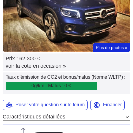
Flottes
Auto
Services
Forum
Plus de photos
»
Prix :
62 300 €
Moto
voir la cote en occasion
»
Marques
Taux d'émission de CO2 et bonus/malus (Norme WLTP) :
0g/km - Malus : 0 €
Poser votre question sur le forum
Financer
Caractéristiques détaillées