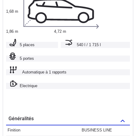
1,68 m
1,86 m
4,72 m
5 places
540 l / 1 715 l
5 portes
Automatique à 1 rapports
Electrique
Généralités
Finition
BUSINESS LINE