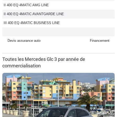
II 400 EQ 4MATIC AMG LINE
Flottes
Auto
II 400 EQ 4MATIC AVANTGARDE LINE
III 400 EQ 4MATIC BUSINESS LINE
Services
Forum
Devis assurance auto
Financement
Moto
Toutes les Mercedes Glc 3 par année de
commercialisation
Marques