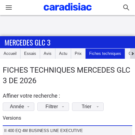
Connexion / Inscription
MERCEDES GLC 3
Accueil
Accueil
Essais
Avis
Actu
Prix
Fiches techniques
Cot
Actu
FICHES TECHNIQUES MERCEDES GLC
Essais
3 DE 2026
Guide
d'achat
Affiner votre recherche :
Année
Filtrer
Trier
Electriques
Versions
Utilitaires
II 400 EQ 4M BUSINESS LINE EXECUTIVE