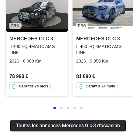
PRO
PRO
MERCEDES GLC 3
MERCEDES GLC 3
II 400 EQ 4MATIC AMG
II 400 EQ 4MATIC AMG
LINE
LINE
2026
8 000 Km
Automatique
Electric
2026
9 950 Km
Automatiqu
78 990 €
81 890 €
Garantie 24 mois
Garantie 24 mois
Toutes les annonces Mercedes Glc 3 d'occasion