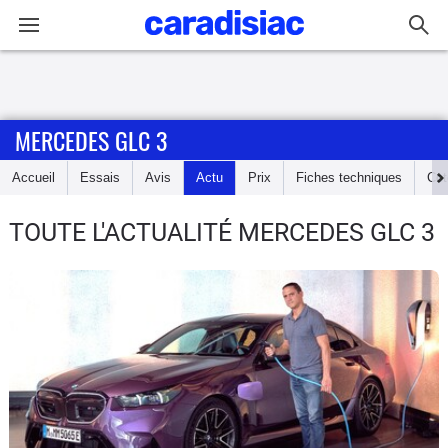
Connexion / Inscription
MERCEDES GLC 3
Accueil
Accueil
Essais
Avis
Actu
Prix
Fiches techniques
Cot
Actu
TOUTE L'ACTUALITÉ MERCEDES GLC 3
Essais
Guide
d'achat
Electriques
Utilitaires