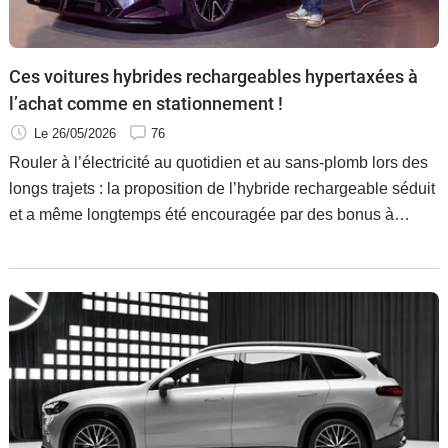
Flottes
Auto
Ces voitures hybrides rechargeables hypertaxées à
Services
l’achat comme en stationnement !
Le 26/05/2026
76
Forum
Rouler à l’électricité au quotidien et au sans-plomb lors des
longs trajets : la proposition de l’hybride rechargeable séduit
Moto
et a même longtemps été encouragée par des bonus à
l’achat. Sauf que depuis deux ans, un malus au poids vient
Marques
semer le trouble : malgré un abattement de 200 kg, certains
modèles à grosses batteries, pourtant amenés à rouler plus
longtemps sans brûler d’essence, écopent de taxes pouvant
dépasser les 15 000 €. Et c’est sans compter les
stationnements surfacturés…