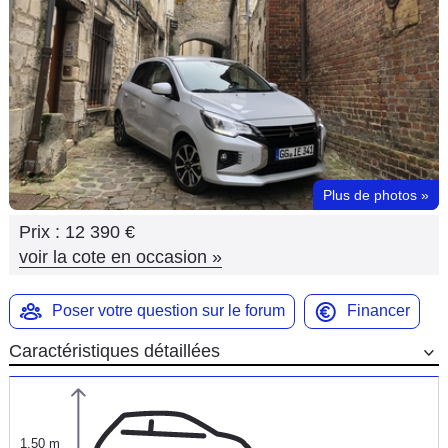
Flottes
Auto
Services
Forum
Plus de photos
»
Moto
Prix :
12 390 €
Marques
voir la cote en occasion
»
Poser votre question sur le forum
Financer
Caractéristiques détaillées
1,50 m