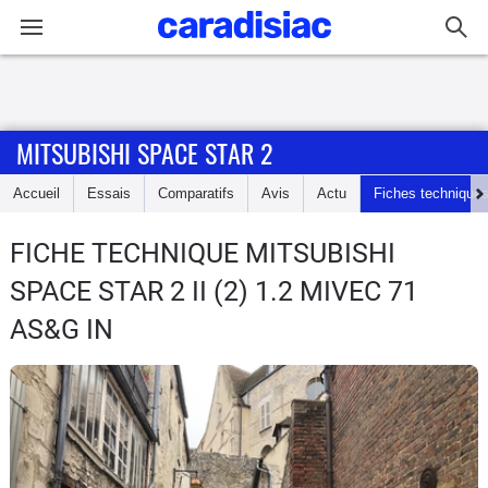
Connexion / Inscription
MITSUBISHI SPACE STAR 2
Accueil
Accueil
Essais
Comparatifs
Avis
Actu
Fiches technique
Actu
FICHE TECHNIQUE MITSUBISHI
Essais
SPACE STAR 2
II (2) 1.2 MIVEC 71
Guide
AS&G IN
d'achat
Electriques
Utilitaires