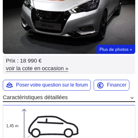
Flottes
Auto
Services
Forum
Plus de photos
»
Prix :
18 990 €
Moto
voir la cote en occasion
»
Marques
Poser votre question sur le forum
Financer
Caractéristiques détaillées
1,45 m