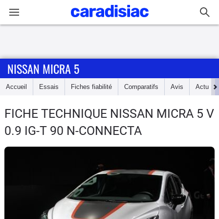
Connexion / Inscription
NISSAN MICRA 5
Accueil
Accueil
Essais
Fiches fiabilité
Comparatifs
Avis
Actu
Actu
FICHE TECHNIQUE NISSAN MICRA 5
V
Essais
0.9 IG-T 90 N-CONNECTA
Guide
d'achat
Electriques
Utilitaires