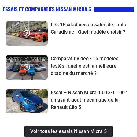
sportive, ni même une GT, à mon sens
ESSAIS ET COMPARATIFS NISSAN MICRA 5
:Si vous l'achetez comme moi pour la
conduire "cool" sur de la route, vous
Les 18 citadines du salon de l'auto
en serait très satisfait et c'est le
Caradisiac - Quel modèle choisir ?
meilleur choix ! Mais ne vous attendais
pas à plus, car elle n'est pas prévue
pour ça, je ne lui trouve pas de défaut
dans le sens où elle a toute les
Comparatif vidéo - 16 modèles
qualités pour une voiture de sa
testés : quelle est la meilleure
catégorie :Une "berline compacte" et
citadine du marché ?
que ses défaut sont lié justement à
cette catégorie, à savoir pas assez
Essai – Nissan Micra 1.0 IG-T 100 :
"sportive" À suivre...
un avant-goût mécanique de la
Renault Clio 5
Voir tous les essais Nissan Micra 5