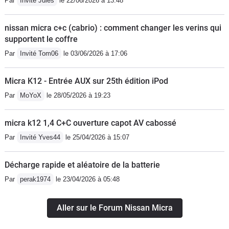
Par
Invité Jules
le 22/06/2026 à 13:48
sembles se pleindre de la fiabilité de
la micra k14 au niveau des si lent
nissan micra c+c (cabrio) : comment changer les verins qui
blocs et triangle et du service Renault
supportent le coffre
Nissan. La mienne n'a que 35000 kms
Par
Invité Tom06
le 03/06/2026 à 17:06
je l'ai acquise à 30000, et j'y fait
particulièrement attention, et pour
Micra K12 - Entrée AUX sur 25th édition iPod
l'instant Ras, je laisserai un autre
Par
MoYoX
le 28/05/2026 à 19:23
commentaire dans le futur si je
rencontre ces problèmes... Mais il est
micra k12 1,4 C+C ouverture capot AV cabossé
évident qu'en cas de problème,
Renault et Nissan ne sont pas les
Par
Invité Yves44
le 25/04/2026 à 15:07
meilleurs... En résumé si vous êtes
toujours là 😉:La micra 5 est une très
Décharge rapide et aléatoire de la batterie
bonne berline compacte très agréable
Par
perak1974
le 23/04/2026 à 05:48
à conduire, avec un rapport qualité prix
impeccable. Trés peu de bruits de
Aller sur le Forum Nissan Micra
roulement. Mais ce n'est ni une