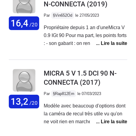
N-CONNECTA
(2019)
moteur impec. Et quelle ligne! Toujours
agréable à regarder après 4 ans!
Par
§Vin652Od
le 27/05/2023
16,4
/20
Propriétaire depuis 1 an d'uneMicra V
0.9 IGt 90 Pour ma part, les points forts
: - son gabarit : on rentre / on
manœuvre partout ça braque, et ça ne
prends pas trop de place - son châssis
: un vrai petit karting surtout avec les
MICRA 5 V 1.5 DCI 90 N-
roues de 16 pouces et les pneus
CONNECTA
(2017)
d'origine en Bridgestone qui font
largement le travail et qui ne s'use
Par
§Rap812Em
le 07/03/2023
quasiment pas ( train avant changé à
13,2
/20
Modèle avec beaucoup d'options dont
50.000kms ). La direction est précise
la caméra de recul très utile vu qu'on
et la voiture s'inscrit bien dans les
ne voit rien en marche arrière, tableau
courbes sans soucis - son moteur (
de bord et plastique au niveau du frein
jusqu'à 100/110 ) il est coupleux en