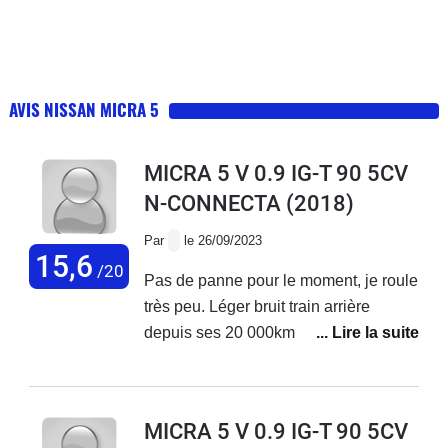
AVIS NISSAN MICRA 5
MICRA 5 V 0.9 IG-T 90 5CV
N-CONNECTA
(2018)
Par
le 26/09/2023
15,6
/20
Pas de panne pour le moment, je roule
très peu. Léger bruit train arrière
depuis ses 20 000km, origine non
déterminée.Très agréable en ville et
sur route, bémol petit moteur donc pas
de frein moteur!Dommage car je suis
MICRA 5 V 0.9 IG-T 90 5CV
en éco conduite permanente. Relance