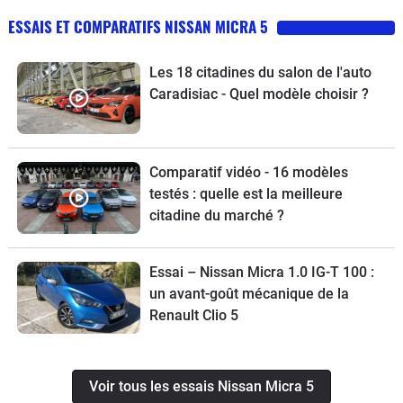
sportive, ni même une GT, à mon sens
ESSAIS ET COMPARATIFS NISSAN MICRA 5
:Si vous l'achetez comme moi pour la
conduire "cool" sur de la route, vous
Les 18 citadines du salon de l'auto
en serait très satisfait et c'est le
Caradisiac - Quel modèle choisir ?
meilleur choix ! Mais ne vous attendais
pas à plus, car elle n'est pas prévue
pour ça, je ne lui trouve pas de défaut
dans le sens où elle a toute les
Comparatif vidéo - 16 modèles
qualités pour une voiture de sa
testés : quelle est la meilleure
catégorie :Une "berline compacte" et
citadine du marché ?
que ses défaut sont lié justement à
cette catégorie, à savoir pas assez
Essai – Nissan Micra 1.0 IG-T 100 :
"sportive" À suivre...
un avant-goût mécanique de la
Renault Clio 5
Voir tous les essais Nissan Micra 5