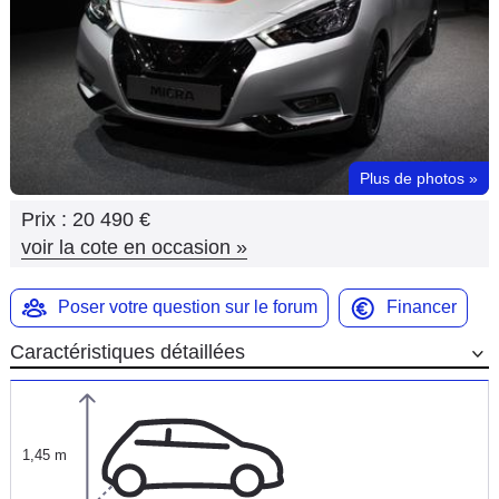
Flottes
Auto
Services
Forum
Plus de photos
»
Prix :
20 490 €
Moto
voir la cote en occasion
»
Marques
Poser votre question sur le forum
Financer
Caractéristiques détaillées
1,45 m