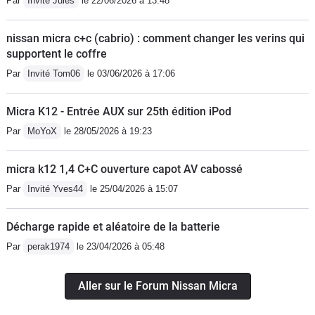
Par
Invité Jules
le 22/06/2026 à 13:48
sembles se pleindre de la fiabilité de
la micra k14 au niveau des si lent
nissan micra c+c (cabrio) : comment changer les verins qui
blocs et triangle et du service Renault
supportent le coffre
Nissan. La mienne n'a que 35000 kms
Par
Invité Tom06
le 03/06/2026 à 17:06
je l'ai acquise à 30000, et j'y fait
particulièrement attention, et pour
Micra K12 - Entrée AUX sur 25th édition iPod
l'instant Ras, je laisserai un autre
Par
MoYoX
le 28/05/2026 à 19:23
commentaire dans le futur si je
rencontre ces problèmes... Mais il est
micra k12 1,4 C+C ouverture capot AV cabossé
évident qu'en cas de problème,
Renault et Nissan ne sont pas les
Par
Invité Yves44
le 25/04/2026 à 15:07
meilleurs... En résumé si vous êtes
toujours là 😉:La micra 5 est une très
Décharge rapide et aléatoire de la batterie
bonne berline compacte très agréable
Par
perak1974
le 23/04/2026 à 05:48
à conduire, avec un rapport qualité prix
impeccable. Trés peu de bruits de
Aller sur le Forum Nissan Micra
roulement. Mais ce n'est ni une