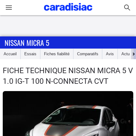
Connexion / Inscription
NISSAN MICRA 5
Accueil
Accueil
Essais
Fiches fiabilité
Comparatifs
Avis
Actu
Actu
FICHE TECHNIQUE NISSAN MICRA 5
V
Essais
1.0 IG-T 100 N-CONNECTA CVT
Guide
d'achat
Electriques
Utilitaires