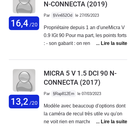
N-CONNECTA
(2019)
moteur impec. Et quelle ligne! Toujours
agréable à regarder après 4 ans!
Par
§Vin652Od
le 27/05/2023
16,4
/20
Propriétaire depuis 1 an d'uneMicra V
0.9 IGt 90 Pour ma part, les points forts
: - son gabarit : on rentre / on
manœuvre partout ça braque, et ça ne
prends pas trop de place - son châssis
: un vrai petit karting surtout avec les
MICRA 5 V 1.5 DCI 90 N-
roues de 16 pouces et les pneus
CONNECTA
(2017)
d'origine en Bridgestone qui font
largement le travail et qui ne s'use
Par
§Rap812Em
le 07/03/2023
quasiment pas ( train avant changé à
13,2
/20
Modèle avec beaucoup d'options dont
50.000kms ). La direction est précise
la caméra de recul très utile vu qu'on
et la voiture s'inscrit bien dans les
ne voit rien en marche arrière, tableau
courbes sans soucis - son moteur (
de bord et plastique au niveau du frein
jusqu'à 100/110 ) il est coupleux en