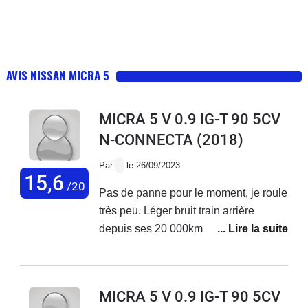
AVIS NISSAN MICRA 5
MICRA 5 V 0.9 IG-T 90 5CV
N-CONNECTA
(2018)
Par
le 26/09/2023
15,6
/20
Pas de panne pour le moment, je roule
très peu. Léger bruit train arrière
depuis ses 20 000km, origine non
déterminée.Très agréable en ville et
sur route, bémol petit moteur donc pas
de frein moteur!Dommage car je suis
MICRA 5 V 0.9 IG-T 90 5CV
en éco conduite permanente. Relance