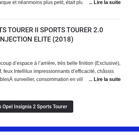
rque et néanmoins plus petit, était plus simple à
174 cv sont présent et on peu rouler aussi bien en mode
ilisé principalement pour de très longs trajets,+de 1500
let de gaz. Avec le pied léger sur route secondaire (
solument magnifique. Agrément de conduite,
cend sous les 5l/100.pour moi c'est mon meilleur achat
nducteur et passagers etc .... Attention cependant à ne
TS TOURER II SPORTS TOURER 2.0
 qui peut réserver des surprises dans les parkings avec
INJECTION ELITE
(2018)
s...Acheté à 23000kms il totalise à ce jour 34000 kms
oup d’espace à l’arrière, très belle finition (Exclusive),
 feux Intellilux impressionnants d’efficacité, châssis
blesÀ surveiller, consommation en ville, et diamètre de
facilitent pas les manœuvres, surtout dans les
oblème moteur/mécanique à signaler.
is Opel Insignia 2 Sports Tourer