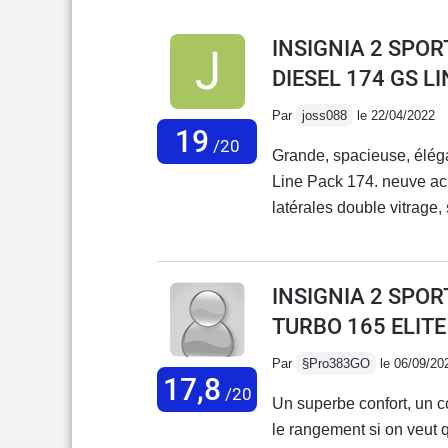
INSIGNIA 2 SPOR
DIESEL 174 GS L
Par
joss088
le 22/04/2022
19
/20
Grande, spacieuse, éléga
Line Pack 174. neuve ach
latérales double vitrage,
suspension pilotée 3 mode
massants et a mémoire ) 
confort impérial qui fait 
INSIGNIA 2 SPOR
en 20 pouces.(245/35/20)
TURBO 165 ELIT
électrique du hayon très
qui reste " raisonnable" 
Par
§Pro383GO
le 06/09/20
17,8
mieux équipéele seul poin
/20
Un superbe confort, un c
pour une voiture de cett
le rangement si on veut 
je crois.Les assemblage s