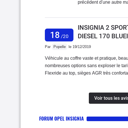
précédent d'une autre ma
coupleux, puissant, les 
ranger.Ce véhicule est ut
" puissant" que sur un fi
kms en une fois , est ab
70/80/110 ) la Conso des
consommation, confort co
INSIGNIA 2 SPOR
en 15 ans
pas négliger la longueur
18
DIESEL 170 BLUE
/20
un dépassement des case
RAS.
Par
Popelle
le 19/12/2019
Véhicule au coffre vaste et pratique, beauc
nombreuses options sans exploser le tarif,
Flexride au top, sièges AGR très conforta
braquage et longueur du véhicule qui ne 
parkings.53.000km en 1 an, et aucun pr
Voir tous les av
FORUM OPEL INSIGNIA