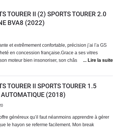
TS TOURER II (2) SPORTS TOURER 2.0
INE BVA8
(2022)
nte et extrêmement confortable, précision j'ai l'a GS
eté en concession française.Grace a ses vitres
 son moteur bien insonoriser, son châssis Flexride (
 et les siège AGR en cuir ( chauffants, ventilés,
on évolue dans un habitacle classique et feutrer. un
que le moindre trajet devient un plaisir malgré les jantes
TS TOURER II SPORTS TOURER 1.5
Le coffre est immense avec l'ouverture main libre
E AUTOMATIQUE
(2018)
 pratiqueLa sono Bose est au top aussi, bref un achat
dans sa catégorie qui en fait l'une des moins cher et des
20
t négatif a mon gout est l'écran qui reste un peu petit
offre généreux qu'il faut néanmoins apprendre à gérer
e année, mais c'est normal car conçu en 2016 a la base
que le hayon se referme facilement. Mon break
ont nickel, la qualité de fabrication aussiLe moteur est