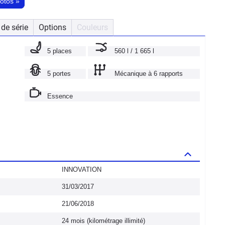
hotos
»
de série
Options
Couleurs
5 places
560 l / 1 665 l
5 portes
Mécanique à 6 rapports
Essence
INNOVATION
31/03/2017
21/06/2018
24 mois (kilométrage illimité)