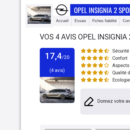
OPEL INSIGNIA 2 SP
Accueil
Essais
Fiches fiabilité
Com
VOS
4
AVIS
OPEL INSIGNIA
Sécurité
17,4
/20
Confort
Aspects 
(4 avis)
Qualité d
Ecologie
Donnez votre av