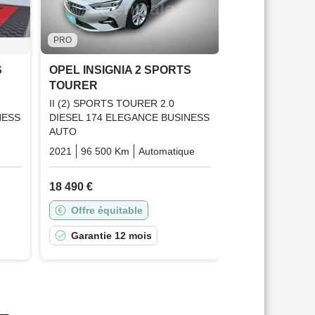
2020
135 089 
12 390 €
PRO
Offre équit
S
OPEL INSIGNIA 2 SPORTS
TOURER
Garantie 1
II (2) SPORTS TOURER 2.0
NESS
DIESEL 174 ELEGANCE BUSINESS
AUTO
que
Diesel
2021
96 500 Km
Automatique
Diesel
18 490 €
Offre équitable
Garantie 12 mois