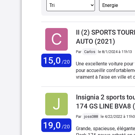
II (2) SPORTS TOU
AUTO (2021)
Par
Carlos
le
8/1/2024 à 11h13
15,0
/20
Une excellente voiture pour t
pour accueillir confortablem
vraiment à l'aise en ville et
les grandes courbes. Merci 
haut que ça au final,. C'est 
Insignia 2 sports t
avec les 225/55R17), de la p
pour un 2,0d 174cv bva8). U
174 GS LINE BVA8 
pas encore cédé au tout tact
beh à force de le vanter ce f
Par
joss088
le
4/22/2022 à 11h0
19,0
gestion automatique des feu
/20
Grande, spacieuse, élégante 
reconnaissance des panneaux