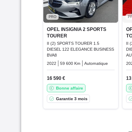
PRO
P
OPEL INSIGNIA 2 SPORTS
OP
TOURER
T
II (2) SPORTS TOURER 1.5
II
DIESEL 122 ELEGANCE BUSINESS
DI
BVA8
AU
2022
59 600 Km
Automatique
Diesel
20
16 590 €
13
Bonne affaire
Garantie 3 mois