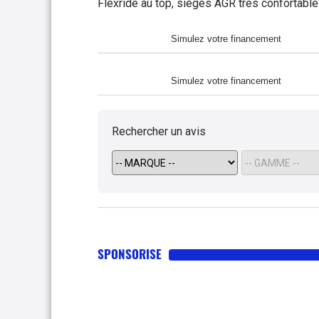
Flexride au top, sièges AGR très confortable
braquage et longueur du véhicule qui ne faci
53.000km en 1 an, et aucun problème moteur
Simulez votre financement
Simulez votre financement
Rechercher un avis
SPONSORISE