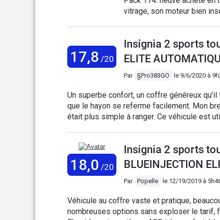
Pack 174. neuve acheté en c
sont rapidement et facileme
vitrage, son moteur bien ins
quittez pas la route des yeux
mode et les siège AGR en cu
évolue dans un habitacle clas
Insignia 2 sports 
moindre trajet devient un p
17,8
est immense avec l'ouvertur
ELITE AUTOMATIQU
/20
Bose est au top aussi, bref 
fait l'une des moins cher e
Par
§Pro383GO
le
9/6/2020 à 9h
l'écran qui reste un peu pet
Un superbe confort, un coffre généreux qu'il
conçu en 2016 a la base je c
que le hayon se referme facilement. Mon bre
aussi Le moteur est coupleux
était plus simple à ranger. Ce véhicule est u
bien en mode " puissant" que
kms en une fois , est absolument magnifiqu
secondaire ( 70/80/110 ) l
conducteur et passagers etc .... Attention ce
meilleur achat en 15 ans
Insignia 2 sports t
surprises dans les parkings avec un dépasse
34000 kms RAS.
18,0
BLUEINJECTION ELI
/20
Par
Popelle
le
12/19/2019 à 5h4
Véhicule au coffre vaste et pratique, beaucoup
nombreuses options sans exploser le tarif, fe