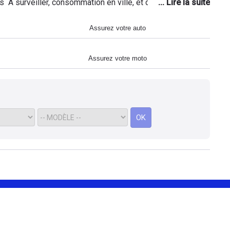
s À surveiller, consommation en ville, et diamètre de
litent pas les manœuvres, surtout dans les parkings.
/mécanique à signaler.
Assurez votre auto
Assurez votre moto
OK