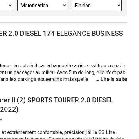
RER 2.0 DIESEL 174 ELEGANCE BUSINESS
racer la route à 4 car la banquette arrière est trop creusée
ent un passager au milieu. Avec 5 m de long, elle n'est pas
 dans les parkings souterrains mais quelle stabilité dans
les 2,83m d'empattement ! Un coffre très long mais pas si
la ligne qui veut ça, dommage. Un confort royal (en tout cas
ourer II (2) SPORTS TOURER 2.0 DIESEL
lace à gogo, une conso rikiki pour le gabarit (5,5 de moy.
n vrai tableau de bord où les commandes principales n'ont
(2022)
ile, contrairement à la Passat et ses cousines. L'éclairage,
ameux IntelliLux, à vrai dire je m'attendais à mieux. La
6
x de route est à proscrire comme chez tout le monde et la
et extrêmement confortable, précision j'ai l'a GS Line
 aléatoire. L'aide au maintien de voie et le stop&start