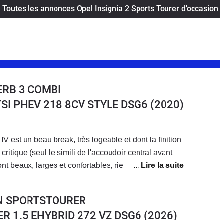
Toutes les annonces Opel Insignia 2 Sports Tourer d'occasion
ERB 3 COMBI
4 TSI PHEV 218 8CV STYLE DSG6
(2020)
 est un beau break, très logeable et dont la finition
ritique (seul le simili de l'accoudoir central avant
nt beaux, larges et confortables, rien à redire. les
cantara sont sympa. La place à l'arrière est royale !
A8 L !Le coffre est grand et particulièrement
N SPORTSTOURER
à l'ancienne de ce point de vue. En rabattant la
R 1.5 EHYBRID 272 VZ DSG6
(2026)
e est géante et on peut transporter des objets très