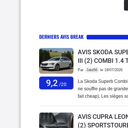
DERNIERS AVIS BREAK
AVIS SKODA SUP
III (2) COMBI 1.
Par
Jate56
le 19/07/2026
9,2
La Skoda Superb Combi IV
/20
ne souffre pas de grande c
fait cheap). Les sièges so
revêtements en cuir et al
Aussi bien que dans une 
AVIS CUPRA LEO
logeable, c'est un break 
(2) SPORTSTOURE
banquette arrière la plac