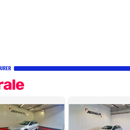
OURER