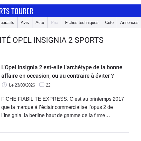
ORTS TOURER
paratifs
Avis
Actu
Prix
Fiches techniques
Cote
Annonces
ITÉ OPEL INSIGNIA 2 SPORTS
L’Opel Insignia 2 est-elle l’archétype de la bonne
affaire en occasion, ou au contraire à éviter ?
Le 23/03/2026
22
FICHE FIABILITE EXPRESS. C’est au printemps 2017
que la marque à l’éclair commercialise l’opus 2 de
l’Insignia, la berline haut de gamme de la firme
allemande. Son nom, ''Grand Sport''. Avec près de cinq
mètres de long, elle se positionne entre les catégories
des familiales et des routières.