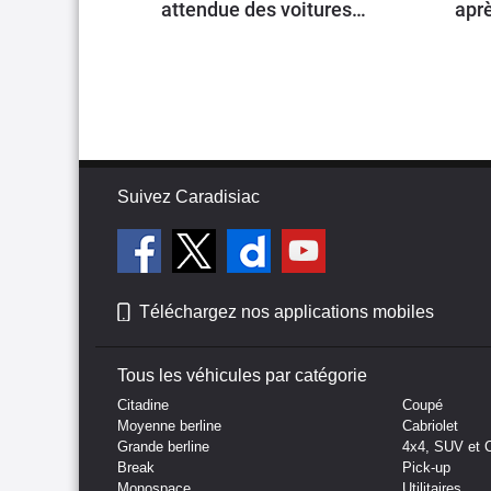
attendue des voitures
aprè
chinoises
202
Suivez Caradisiac
Téléchargez nos applications mobiles
Tous les véhicules par catégorie
Citadine
Coupé
Moyenne berline
Cabriolet
Grande berline
4x4, SUV et 
Break
Pick-up
Monospace
Utilitaires