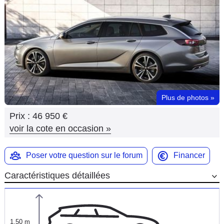
Flottes
Auto
Services
Forum
Plus de photos
»
Moto
Prix :
46 950 €
Marques
voir la cote en occasion
»
Poser votre question sur le forum
Financer
Caractéristiques détaillées
1,50 m