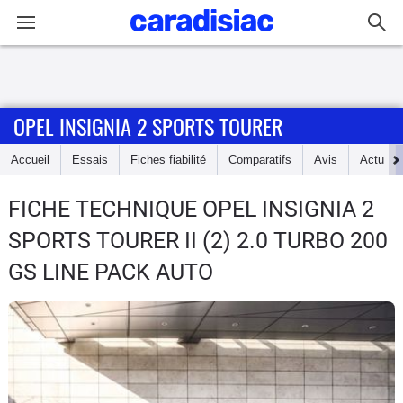
Connexion / Inscription
OPEL INSIGNIA 2 SPORTS TOURER
Accueil
Accueil
Essais
Fiches fiabilité
Comparatifs
Avis
Actu
Actu
FICHE TECHNIQUE OPEL INSIGNIA 2
Essais
SPORTS TOURER
II (2) 2.0 TURBO 200
Guide
GS LINE PACK AUTO
d'achat
Electriques
Utilitaires