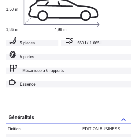
1,50 m
1,86 m
4,98 m
5 places
560 l / 1 665 l
5 portes
Mécanique à 6 rapports
Essence
Généralités
Finition
EDITION BUSINESS