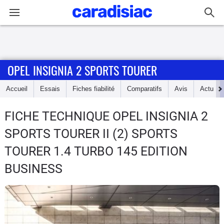
Connexion / Inscription
OPEL INSIGNIA 2 SPORTS TOURER
Accueil
Accueil
Essais
Fiches fiabilité
Comparatifs
Avis
Actu
Actu
FICHE TECHNIQUE OPEL INSIGNIA 2
Essais
SPORTS TOURER
II (2) SPORTS
Guide
TOURER 1.4 TURBO 145 EDITION
d'achat
BUSINESS
Electriques
Utilitaires