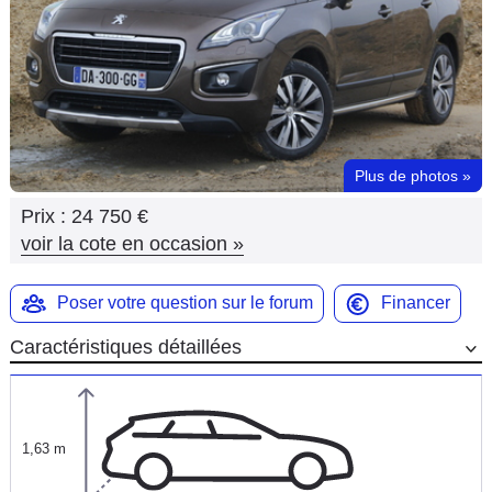
Flottes
Auto
Services
Forum
Plus de photos
»
Prix :
24 750 €
Moto
voir la cote en occasion
»
Marques
Poser votre question sur le forum
Financer
Caractéristiques détaillées
1,63 m