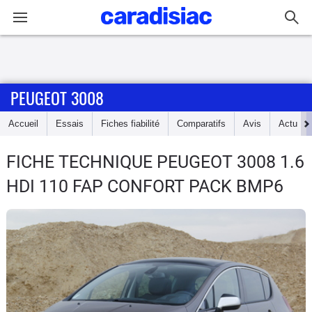
Connexion / Inscription
PEUGEOT 3008
Accueil
Accueil
Essais
Fiches fiabilité
Comparatifs
Avis
Actu
Actu
FICHE TECHNIQUE PEUGEOT 3008
1.6
Essais
HDI 110 FAP CONFORT PACK BMP6
Guide
d'achat
Electriques
Utilitaires