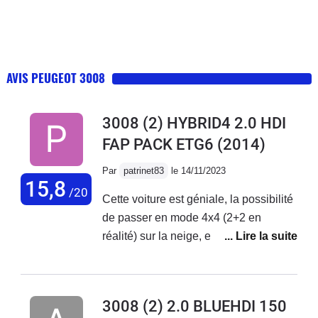
AVIS PEUGEOT 3008
3008 (2) HYBRID4 2.0 HDI
FAP PACK ETG6
(2014)
Par
patrinet83
le 14/11/2023
15,8
/20
Cette voiture est géniale, la possibilité
de passer en mode 4x4 (2+2 en
réalité) sur la neige, en mode sport
pour doubler facilement en montagne,
d'économiser du carburant dans les
bouchons... Le confort, la tenue de
3008 (2) 2.0 BLUEHDI 150
route, les options, tout ça est très