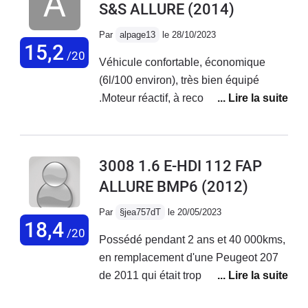
S&S ALLURE
(2014)
bien.Par contre : les feux de
croisement sont pitoyables, une
Par
alpage13
le 28/10/2023
bougie éclairerait mieux ! et l'écran
15,2
/20
Véhicule confortable, économique
(voir plus bas)Quel dommage pour un
(6l/100 environ), très bien équipé
bon véhicule !
.Moteur réactif, à recommander !
3008 1.6 E-HDI 112 FAP
ALLURE BMP6
(2012)
Par
§jea757dT
le 20/05/2023
18,4
/20
Possédé pendant 2 ans et 40 000kms,
en remplacement d'une Peugeot 207
de 2011 qui était trop petite de coffre,
c'était une première main, entretenue