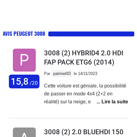
AVIS PEUGEOT 3008
3008 (2) HYBRID4 2.0 HDI
FAP PACK ETG6
(2014)
Par
patrinet83
le 14/11/2023
15,8
/20
Cette voiture est géniale, la possibilité
de passer en mode 4x4 (2+2 en
réalité) sur la neige, en mode sport
pour doubler facilement en montagne,
d'économiser du carburant dans les
bouchons... Le confort, la tenue de
3008 (2) 2.0 BLUEHDI 150
route, les options, tout ça est très