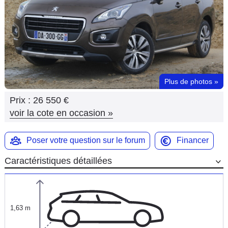
Flottes
Auto
Services
Forum
Plus de photos
»
Prix :
26 550 €
Moto
voir la cote en occasion
»
Marques
Poser votre question sur le forum
Financer
Caractéristiques détaillées
1,63 m