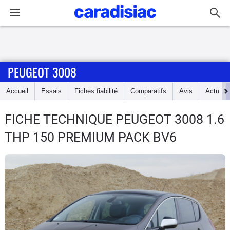
Connexion / Inscription
PEUGEOT 3008
Accueil
Accueil
Essais
Fiches fiabilité
Comparatifs
Avis
Actu
Actu
FICHE TECHNIQUE PEUGEOT 3008
1.6
Essais
THP 150 PREMIUM PACK BV6
Guide
d'achat
Electriques
Utilitaires