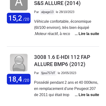
S&S ALLURE
(2014)
bien.Par contre : les feux de
croisement sont pitoyables, une
Par
alpage13
le 28/10/2023
bougie éclairerait mieux ! et l'écran
15,2
/20
Véhicule confortable, économique
(voir plus bas)Quel dommage pour un
(6l/100 environ), très bien équipé
bon véhicule !
.Moteur réactif, à recommander !
3008 1.6 E-HDI 112 FAP
ALLURE BMP6
(2012)
Par
§jea757dT
le 20/05/2023
18,4
/20
Possédé pendant 2 ans et 40 000kms,
en remplacement d'une Peugeot 207
de 2011 qui était trop petite de coffre,
c'était une première main, entretenue