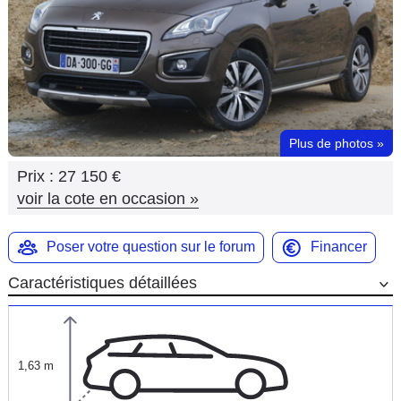
Flottes
Auto
Services
Forum
Plus de photos
»
Prix :
27 150 €
Moto
voir la cote en occasion
»
Marques
Poser votre question sur le forum
Financer
Caractéristiques détaillées
1,63 m