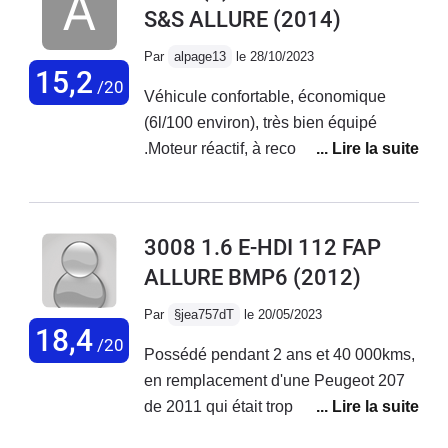
S&S ALLURE
(2014)
bien.Par contre : les feux de
croisement sont pitoyables, une
Par
alpage13
le 28/10/2023
bougie éclairerait mieux ! et l'écran
15,2
/20
Véhicule confortable, économique
(voir plus bas)Quel dommage pour un
(6l/100 environ), très bien équipé
bon véhicule !
.Moteur réactif, à recommander !
3008 1.6 E-HDI 112 FAP
ALLURE BMP6
(2012)
Par
§jea757dT
le 20/05/2023
18,4
/20
Possédé pendant 2 ans et 40 000kms,
en remplacement d'une Peugeot 207
de 2011 qui était trop petite de coffre,
c'était une première main, entretenue