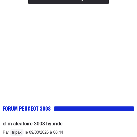
ne prend rien en charge pour eux c'est une pièce
décriée, je l'ai trouvé très bien. Les
d'usure normal!A fuir!Sercice relations clients
rapports sont courts sur les 2 premiers
incompétent plus d'un mois pour répondre malgré de
rapports mais ensuite, on peut appuyer
multiples relances!Une boîte de vitesse fait plus de
sur le champignon et elle monte dans
300000km chez les autres constructeurs et chez
les tours. Des à-coups c'est sûr, mais
Peugeot 60000km c'est le maximum!N'achetez pas
en sachant l'utiliser, on fini par relâcher
Peugeot
un petit peu l'accélérateur pour quelle
passe sa vitesse en douceur et on
peut reprendre l'accélération. C'est
pas une boîte qui s'utilise avec une
conduite sportive
FORUM PEUGEOT 3008
clim aléatoire 3008 hybride
Par
tripak
le 09/08/2026 à 08:44