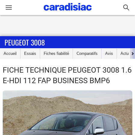
Connexion / Inscription
PEUGEOT 3008
Accueil
Accueil
Essais
Fiches fiabilité
Comparatifs
Avis
Actu
Actu
FICHE TECHNIQUE PEUGEOT 3008
1.6
Essais
E-HDI 112 FAP BUSINESS BMP6
Guide
d'achat
Electriques
Utilitaires