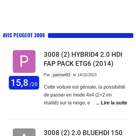
AVIS PEUGEOT 3008
3008 (2) HYBRID4 2.0 HDI
FAP PACK ETG6
(2014)
Par
patrinet83
le 14/11/2023
15,8
/20
Cette voiture est géniale, la possibilité
de passer en mode 4x4 (2+2 en
réalité) sur la neige, en mode sport
pour doubler facilement en montagne,
d'économiser du carburant dans les
bouchons... Le confort, la tenue de
3008 (2) 2.0 BLUEHDI 150
route, les options, tout ça est très