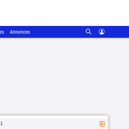
es
Annonces
11