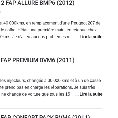
112 FAP ALLURE BMP6
(2012)
3
et 40 000kms, en remplacement d'une Peugeot 207 de
e de coffre, c'était une première main, entretenue chez
00kms. Je n'ai eu aucuns problèmes majeurs à signaler
 000 kms avec l'ancien proprio donc changement
r + vidange de boîte et reprogrammation), juste le
s des aérateurs centraux qui s'est légèrement décollé
2 FAP PREMIUM BVM6
(2011)
C'est une très bonne voiture, j'en étais très satisfait,
3
uand j'étais au collège et que je voyais le principal avec
fre malgré un gabarit assez compacte (assez pratique en
les injecteurs, changés à 30 000 kms et à un de cassé
 vraiment intéressante grâce au plancher de coffre
ssager AV qui se replis et qui permet une longueur de
Je ne change de voiture que tous les 15 ans.La
nition Allure, le 3008 était très bien équipé avec le
a, cela nous évitera bien des problèmes avec les
es jantes aluminium de 16" (avec option Grip Control),
 eux c'est garanti et les moteurs sont fiables.
 l'affichage tête haute et le "distance alerte",
2 FAP CONFORT PACK BVM6
(2011)