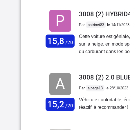
3008 (2) HYBRID
Par
patrinet83
le 14/11/2023
Cette voiture est géniale
15,8
/20
sur la neige, en mode sp
du carburant dans les bou
ça est très bien.Par cont
éclairerait mieux ! et l
!
3008 (2) 2.0 BL
Par
alpage13
le 28/10/2023
Véhicule confortable, éc
15,2
/20
réactif, à recommander !