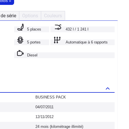
hotos
»
de série
Options
Couleurs
5 places
432 l / 1 241 l
5 portes
Automatique à 6 rapports
Diesel
BUSINESS PACK
04/07/2011
12/11/2012
24 mois (kilométrage illimité)