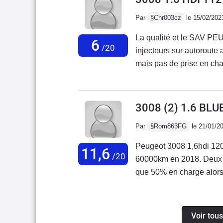
etc...Consommation impr
faisant 5kms de ville, et
Par
§Chr003cz
le 15/02/202
rendre à mon travail. Me
La qualité et le SAV PEU
descendre en dessous d
6
/20
injecteurs sur autoroute
BMP6 très décriée, je l'ai
mais pas de prise en cha
premiers rapports mais e
distribution mais non pr
monte dans les tours. Des 
Bref, qualité et service 
relâcher un petit peu l'a
acheter des véhicules mo
on peut reprendre l'accél
3008 (2) 1.6 BL
chez un constructeur qui
conduite sportive
Par
§Rom863FG
le 21/01/2
Peugeot 3008 1,6hdi 12
11,6
/20
60000km en 2018. Deux m
que 50% en charge alors q
réparée à 50000km et la
ne prend rien en charge 
relations clients incomp
Voir tou