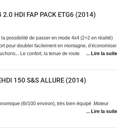
4 2.0 HDI FAP PACK ETG6
(2014)
, la possibilité de passer en mode 4x4 (2+2 en réalité)
ort pour doubler facilement en montagne, d'économiser
chons... Le confort, la tenue de route, les options, tout
re : les feux de croisement sont pitoyables, une bougie
'écran (voir plus bas)Quel dommage pour un bon véhicule
UEHDI 150 S&S ALLURE
(2014)
onomique (6l/100 environ), très bien équipé .Moteur