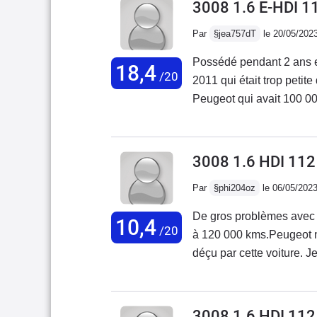
3008 1.6 E-HDI 
Par
§jea757dT
le 20/05/202
Possédé pendant 2 ans 
18,4
/20
2011 qui était trop petit
Peugeot qui avait 100 0
(problème de boîte à 60
d'embrayage/volant moteu
planche de bord au dessu
3008 1.6 HDI 11
(maladie sur ces modèles).
Par
§phi204oz
le 06/05/202
je rêvais d'en avoir un q
le sien. Il a un joli cof
De gros problèmes avec 
10,4
ville), et une modularité
/20
à 120 000 kms.Peugeot ne prend pas en charge les réparations. Je suis très
modulable et au siège pa
déçu par cette voiture. 
chargement de 2,60m.En fi
prochaine sera une Toyot
toit panoramique, GPS, l
voitures françaises. Chez
une vraie roue de secours,
3008 1.6 HDI 11