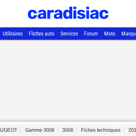
Utilitaires
Flottes auto
Services
Forum
Moto
Marqu
EUGEOT
Gamme
3008
3008
Fiches techniques
20