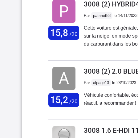
3008 (2) HYBRID
Par
patrinet83
le 14/11/2023
Cette voiture est géniale
15,8
/20
sur la neige, en mode sp
du carburant dans les bou
ça est très bien.Par cont
éclairerait mieux ! et l
!
3008 (2) 2.0 BL
Par
alpage13
le 28/10/2023
Véhicule confortable, éc
15,2
/20
réactif, à recommander !
3008 1.6 E-HDI 