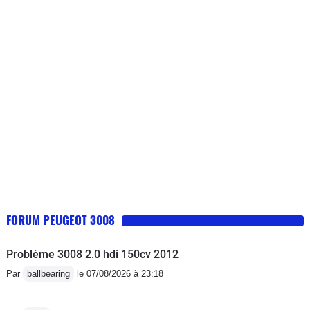
rapports sont courts sur les 2 premiers
incompétent plus d'un mois pour répondre malgré de
rapports mais ensuite, on peut appuyer
multiples relances!Une boîte de vitesse fait plus de
sur le champignon et elle monte dans
300000km chez les autres constructeurs et chez
les tours. Des à-coups c'est sûr, mais
Peugeot 60000km c'est le maximum!N'achetez pas
en sachant l'utiliser, on fini par relâcher
Peugeot
un petit peu l'accélérateur pour quelle
passe sa vitesse en douceur et on
peut reprendre l'accélération. C'est
pas une boîte qui s'utilise avec une
conduite sportive
FORUM PEUGEOT 3008
Problème 3008 2.0 hdi 150cv 2012
Par
ballbearing
le 07/08/2026 à 23:18