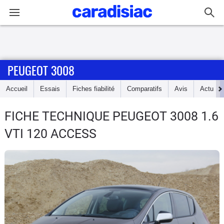
Connexion / Inscription
PEUGEOT 3008
Accueil
Accueil
Essais
Fiches fiabilité
Comparatifs
Avis
Actu
Actu
FICHE TECHNIQUE PEUGEOT 3008
1.6
Essais
VTI 120 ACCESS
Guide
d'achat
Electriques
Utilitaires