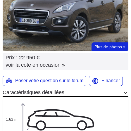
Flottes
Auto
Services
Forum
Plus de photos
»
Prix :
22 950 €
Moto
voir la cote en occasion
»
Marques
Poser votre question sur le forum
Financer
Caractéristiques détaillées
1,63 m