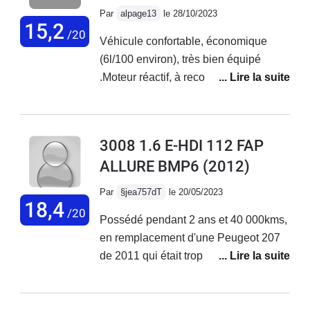
croisement sont pitoyables, une
Par
alpage13
le 28/10/2023
bougie éclairerait mieux ! et l'écran
15,2
/20
Véhicule confortable, économique
(voir plus bas)Quel dommage pour un
(6l/100 environ), très bien équipé
bon véhicule !
.Moteur réactif, à recommander !
3008 1.6 E-HDI 112 FAP
ALLURE BMP6
(2012)
Par
§jea757dT
le 20/05/2023
18,4
/20
Possédé pendant 2 ans et 40 000kms,
en remplacement d'une Peugeot 207
de 2011 qui était trop petite de coffre,
c'était une première main, entretenue
chez Peugeot qui avait 100 000kms.
Je n'ai eu aucuns problèmes majeurs