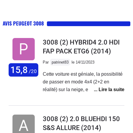
AVIS PEUGEOT 3008
3008 (2) HYBRID4 2.0 HDI
FAP PACK ETG6
(2014)
Par
patrinet83
le 14/11/2023
15,8
/20
Cette voiture est géniale, la possibilité
de passer en mode 4x4 (2+2 en
réalité) sur la neige, en mode sport
pour doubler facilement en montagne,
d'économiser du carburant dans les
bouchons... Le confort, la tenue de
3008 (2) 2.0 BLUEHDI 150
route, les options, tout ça est très
S&S ALLURE
(2014)
bien.Par contre : les feux de