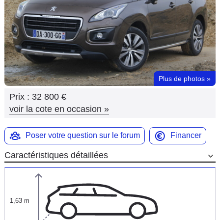
Flottes
Auto
Services
Forum
Plus de photos
»
Prix :
32 800 €
Moto
voir la cote en occasion
»
Marques
Poser votre question sur le forum
Financer
Caractéristiques détaillées
1,63 m