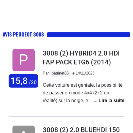
AVIS PEUGEOT 3008
3008 (2) HYBRID4 2.0 HDI
FAP PACK ETG6
(2014)
Par
patrinet83
le 14/11/2023
15,8
/20
Cette voiture est géniale, la possibilité
de passer en mode 4x4 (2+2 en
réalité) sur la neige, en mode sport
pour doubler facilement en montagne,
d'économiser du carburant dans les
bouchons... Le confort, la tenue de
3008 (2) 2.0 BLUEHDI 150
route, les options, tout ça est très