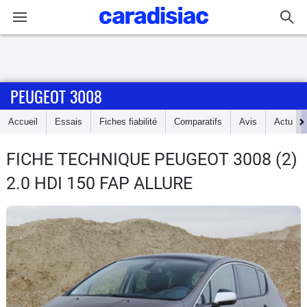
Connexion / Inscription
PEUGEOT 3008
Accueil
Accueil
Essais
Fiches fiabilité
Comparatifs
Avis
Actu
Actu
FICHE TECHNIQUE PEUGEOT 3008
(2)
Essais
2.0 HDI 150 FAP ALLURE
Guide
d'achat
Electriques
Utilitaires