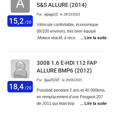
S&S ALLURE
(2014)
bien.Par contre : les feux de
croisement sont pitoyables, une
Par
alpage13
le 28/10/2023
bougie éclairerait mieux ! et l'écran
15,2
/20
Véhicule confortable, économique
(voir plus bas)Quel dommage pour un
(6l/100 environ), très bien équipé
bon véhicule !
.Moteur réactif, à recommander !
3008 1.6 E-HDI 112 FAP
ALLURE BMP6
(2012)
Par
§jea757dT
le 20/05/2023
18,4
/20
Possédé pendant 2 ans et 40 000kms,
en remplacement d'une Peugeot 207
de 2011 qui était trop petite de coffre,
c'était une première main, entretenue