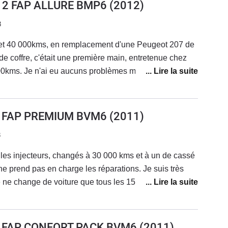
112 FAP ALLURE BMP6
(2012)
3
et 40 000kms, en remplacement d'une Peugeot 207 de
e de coffre, c'était une première main, entretenue chez
00kms. Je n'ai eu aucuns problèmes majeurs à signaler
 000 kms avec l'ancien proprio donc changement
r + vidange de boîte et reprogrammation), juste le
s des aérateurs centraux qui s'est légèrement décollé
2 FAP PREMIUM BVM6
(2011)
C'est une très bonne voiture, j'en étais très satisfait,
3
uand j'étais au collège et que je voyais le principal avec
fre malgré un gabarit assez compacte (assez pratique en
les injecteurs, changés à 30 000 kms et à un de cassé
 vraiment intéressante grâce au plancher de coffre
ssager AV qui se replis et qui permet une longueur de
Je ne change de voiture que tous les 15 ans.La
nition Allure, le 3008 était très bien équipé avec le
a, cela nous évitera bien des problèmes avec les
es jantes aluminium de 16" (avec option Grip Control),
 eux c'est garanti et les moteurs sont fiables.
 l'affichage tête haute et le "distance alerte",
2 FAP CONFORT PACK BVM6
(2011)