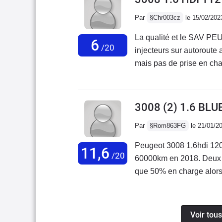
etc...Consommation impr
faisant 5kms de ville, et
Par
§Chr003cz
le 15/02/202
rendre à mon travail. Me
La qualité et le SAV PEU
descendre en dessous d
6
/20
injecteurs sur autoroute
BMP6 très décriée, je l'ai
mais pas de prise en cha
premiers rapports mais e
distribution mais non pr
monte dans les tours. Des 
Bref, qualité et service 
relâcher un petit peu l'a
acheter des véhicules mo
on peut reprendre l'accél
3008 (2) 1.6 BL
chez un constructeur qui
conduite sportive
Par
§Rom863FG
le 21/01/2
Peugeot 3008 1,6hdi 12
11,6
/20
60000km en 2018. Deux m
que 50% en charge alors q
réparée à 50000km et la
ne prend rien en charge 
relations clients incomp
Voir tou