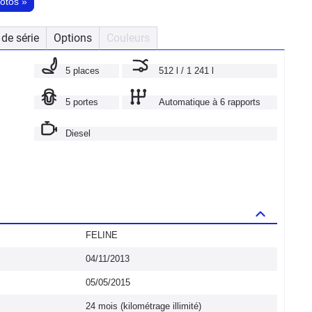
hotos
»
de série
Options
Couleurs
5 places
512 l / 1 241 l
5 portes
Automatique à 6 rapports
Diesel
FELINE
04/11/2013
05/05/2015
24 mois (kilométrage illimité)