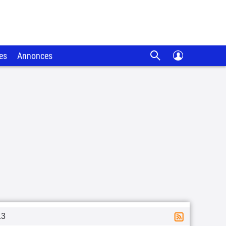
es
Annonces
13