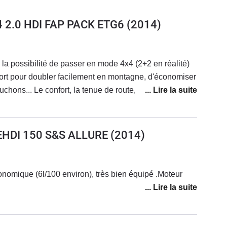
4 2.0 HDI FAP PACK ETG6
(2014)
, la possibilité de passer en mode 4x4 (2+2 en réalité)
ort pour doubler facilement en montagne, d'économiser
chons... Le confort, la tenue de route, les options, tout
re : les feux de croisement sont pitoyables, une bougie
'écran (voir plus bas)Quel dommage pour un bon véhicule
UEHDI 150 S&S ALLURE
(2014)
onomique (6l/100 environ), très bien équipé .Moteur