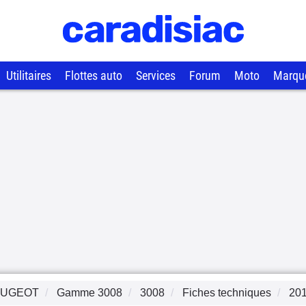
Utilitaires
Flottes auto
Services
Forum
Moto
Marqu
EUGEOT
Gamme
3008
3008
Fiches techniques
20