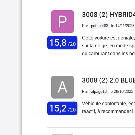
3008 (2) HYBRID
Par
patrinet83
le 14/11/2023
Cette voiture est géniale
15,8
/20
sur la neige, en mode sp
du carburant dans les bou
ça est très bien.Par cont
éclairerait mieux ! et l
!
3008 (2) 2.0 BL
Par
alpage13
le 28/10/2023
Véhicule confortable, éc
15,2
/20
réactif, à recommander !