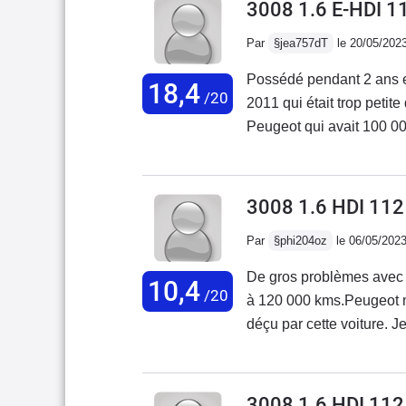
3008 1.6 E-HDI 
Par
§jea757dT
le 20/05/202
Possédé pendant 2 ans 
18,4
/20
2011 qui était trop petit
Peugeot qui avait 100 0
(problème de boîte à 60
d'embrayage/volant moteu
planche de bord au dessu
3008 1.6 HDI 11
(maladie sur ces modèles).
Par
§phi204oz
le 06/05/202
je rêvais d'en avoir un q
le sien. Il a un joli cof
De gros problèmes avec 
10,4
ville), et une modularité
/20
à 120 000 kms.Peugeot ne prend pas en charge les réparations. Je suis très
modulable et au siège pa
déçu par cette voiture. 
chargement de 2,60m.En fi
prochaine sera une Toyot
toit panoramique, GPS, l
voitures françaises. Chez
une vraie roue de secours,
3008 1.6 HDI 11