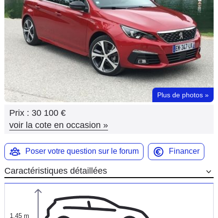
Flottes
Auto
Services
Forum
Plus de photos
»
Moto
Prix :
30 100 €
Marques
voir la cote en occasion
»
Poser votre question sur le forum
Financer
Caractéristiques détaillées
1,45 m