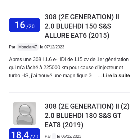
308 (2E GENERATION) II
16
2.0 BLUEHDI 150 S&S
/20
ALLURE EAT6
(2015)
Par
Monclar47
le 07/12/2023
Apres une 308 I 1.6 e-HDi de 115 cv de 1er génération
qui m'a lâché à 225000 km pour cause d'injecteur et
turbo HS, j'ai trouvé une magnifique 308 II SW de 2015
en finition Allure et avec le 2.0 Blue HDi de 150 cv en
EAT 6 (première fois en auto pour moi) et j'en suis
ravie. Chassis au petits oignons, rigoureuse, se
308 (2E GENERATION) II (2)
placant très bien dans les virages et le tout, en étant
2.0 BLUEHDI 180 S&S GT
confortable. Ce que j'aime au niveau de la boite c'est le
EAT8
(2019)
fait de pouvoir passé en séquentielle pour pouvoir
s'amuser sur des petites routes (du genre route du
18,4
/20
Par
le 06/12/2023