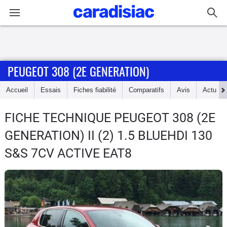
Connexion / Inscription
PEUGEOT 308 (2E GENERATION)
Accueil
Accueil
Essais
Fiches fiabilité
Comparatifs
Avis
Actu
Actu
FICHE TECHNIQUE PEUGEOT 308 (2E
Essais
GENERATION)
II (2) 1.5 BLUEHDI 130
Guide
S&S 7CV ACTIVE EAT8
d'achat
Electriques
Utilitaires