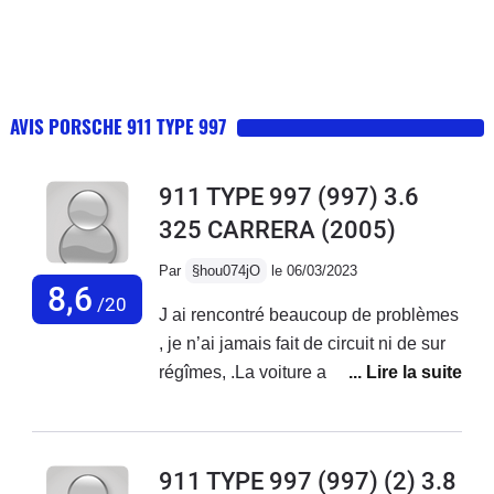
AVIS PORSCHE 911 TYPE 997
911 TYPE 997 (997) 3.6
325 CARRERA
(2005)
Par
§hou074jO
le 06/03/2023
8,6
/20
J ai rencontré beaucoup de problèmes
, je n’ai jamais fait de circuit ni de sur
régîmes, .La voiture a toujours été
entretenu par Porsche qui n a jamais
participé à une prise en charges des
réparations, même partielle. Elle a été
911 TYPE 997 (997) (2) 3.8
remorquée deux fois ,( je conduit