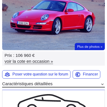
Flottes
Auto
Services
Forum
Plus de photos
»
Moto
Prix :
106 960 €
Marques
voir la cote en occasion
»
Poser votre question sur le forum
Financer
Caractéristiques détaillées