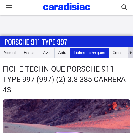
Connexion / Inscription
PORSCHE 911 TYPE 997
Accueil
Accueil
Essais
Avis
Actu
Fiches techniques
Cote
An
Actu
FICHE TECHNIQUE PORSCHE 911
Essais
TYPE 997
(997) (2) 3.8 385 CARRERA
Guide
4S
d'achat
Electriques
Utilitaires