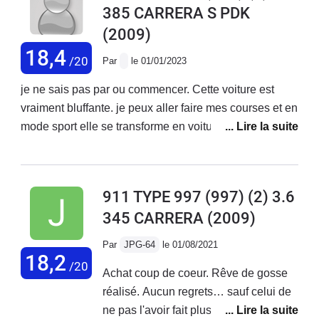
385 CARRERA S PDK
depuis plus de quarante ans et je n’ai
(2009)
jamais eu de remorquage auparavant)
Une fois sur l autoroute ( je roulais à
18,4
/20
Par
le 01/01/2023
130Kms , pompe à eau HS!!) et une
fois en ville( cable de la boîte de
je ne sais pas par ou commencer. Cette voiture est
vitesse cassé).
vraiment bluffante. je peux aller faire mes courses et en
mode sport elle se transforme en voiture de circuit.la
qualité des matériaux est tout simplement excellente,
le cuir ne vieillit pas, je n'ai absolument rien à dire !J'ai
eu plusieurs voitures de sport et mon plus grand regret
911 TYPE 997 (997) (2) 3.6
c'est ne pas avoir franchit le pas avant sur la marque
345 CARRERA
(2009)
Porsche et en particulier la 997.
Par
JPG-64
le 01/08/2021
18,2
/20
Achat coup de coeur. Rêve de gosse
réalisé. Aucun regrets… sauf celui de
ne pas l'avoir fait plus tôt. La fluidité