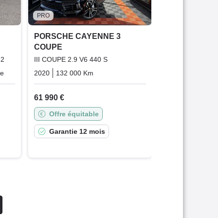
107 800 €
PRO
Offre équit
PORSCHE CAYENNE 3
COUPE
Garantie 1
62
III COUPE 2.9 V6 440 S
ue
Plugin_hybrid_essence_electric
2020
132 000 Km
Automatique
Essence
61 990 €
Offre équitable
Garantie 12 mois