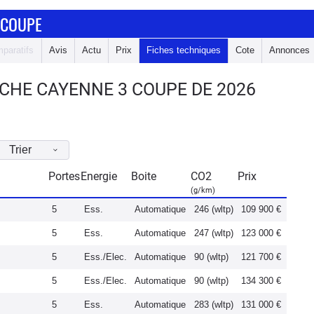
 COUPE
paratifs
Avis
Actu
Prix
Fiches techniques
Cote
Annonces
CHE CAYENNE 3 COUPE DE 2026
Trier
Portes
Energie
Boite
CO2
Prix
(g/km)
5
Ess.
Automatique
246 (wltp)
109 900 €
5
Ess.
Automatique
247 (wltp)
123 000 €
5
Ess./Elec.
Automatique
90 (wltp)
121 700 €
5
Ess./Elec.
Automatique
90 (wltp)
134 300 €
5
Ess.
Automatique
283 (wltp)
131 000 €