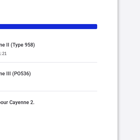
ne II (Type 958)
1:21
ne III (PO536)
pour Cayenne 2.