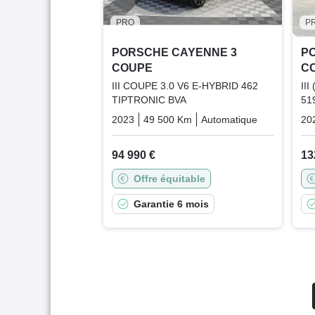
PRO
P
PORSCHE CAYENNE 3
P
COUPE
C
III COUPE 3.0 V6 E-HYBRID 462
II
TIPTRONIC BVA
51
2023
49 500 Km
Automatique
Plugin_hyb
20
94 990 €
13
Offre équitable
Garantie 6 mois