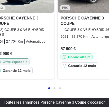
RO
PRO
ORSCHE CAYENNE 3
PORSCHE CAYENNE 3
OUPE
COUPE
I (2) COUPE 3.0 V6 E-HYBRID
III COUPE 3.0 V6 E-HYBRID 4
9 S
2021
95 370 Km
Automatiq
rid_essence_electric
24
27 704 Km
Automatique
Plugin_hybrid_essence_electric
57 900 €
2 900 €
Bonne affaire
Offre équitable
Garantie 12 mois
Garantie 12 mois
Toutes les annonces Porsche Cayenne 3 Coupe d'occasion