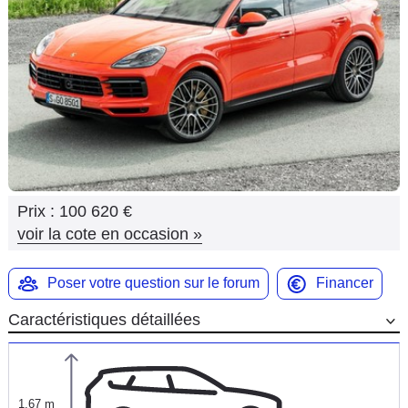
Flottes
Auto
Services
Forum
Moto
Prix :
100 620 €
Marques
voir la cote en occasion
»
Poser votre question sur le forum
Financer
Caractéristiques détaillées
1,67 m