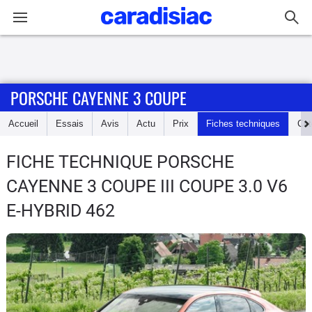
Connexion / Inscription
PORSCHE CAYENNE 3 COUPE
Accueil
Accueil
Essais
Avis
Actu
Prix
Fiches techniques
Cot
Actu
FICHE TECHNIQUE PORSCHE
Essais
CAYENNE 3 COUPE
III COUPE 3.0 V6
Guide
E-HYBRID 462
d'achat
Electriques
Utilitaires