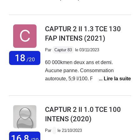
rien d'anormal pour lui!! Ma voiture
précedente était une Mazda CX3, au
confort irréprochable.Positif:
CAPTUR 2 II 1.3 TCE 130
puissance, tenue de route,
FAP INTENS
(2021)
consommation!
Par
Captur 83
le 03/11/2023
18
/20
60 000kmen deux ans et demi.
Aucune panne. Consommation
autoroute, 5;9 l/100. Pneus d'origine
Good Year qui vont faire certainement
encore 5000km.Le problème est le
bruit d'air au niveau des portières
CAPTUR 2 II 1.0 TCE 100
INTENS
(2020)
Par
le 21/10/2023
16,8
/20