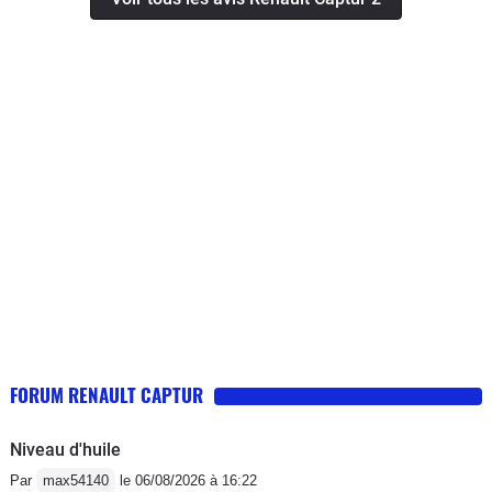
ce moment qui peut monter à 16-17 litres pendant
quelques instants et sans doute le rejet de saletés
dans l'atmosphère encore plus important.Les
suspensions trop fermes (c'est une française quand
même :-)).Les montants de part et d'autre du pare-brise
qui sont fort larges.La pédale de freins qui manque de
réponse quand la batterie est complètement
chargée.La boite à crabots lors d'accélérations
soutenues pour dépasser par exemple.Le prixPositif:La
tenue de routeLe silence de fonctionnement en mode
électrique sans que le moteur atmosphérique
s'emballeLa consommation de carburant avec la
combinaison essence + batterie (Moyenne 4,7L/100)La
qualité des matériaux
FORUM RENAULT CAPTUR
Niveau d'huile
Par
max54140
le 06/08/2026 à 16:22