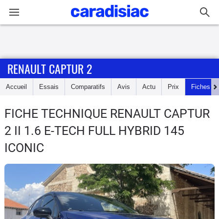
Connexion / Inscription
RENAULT CAPTUR 2
Accueil
Accueil
Essais
Comparatifs
Avis
Actu
Prix
Fiches te
Actu
FICHE TECHNIQUE RENAULT CAPTUR
Essais
2
II 1.6 E-TECH FULL HYBRID 145
Guide
ICONIC
d'achat
Electriques
Utilitaires