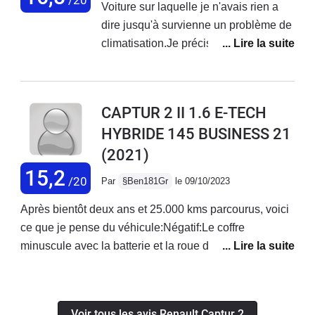
Voiture sur laquelle je n'avais rien a
dire jusqu'à survienne un problème de
climatisation.Je précise le véhicule a
un peu plus de 3 ans et affiche 25 000
KM
CAPTUR 2 II 1.6 E-TECH
HYBRIDE 145 BUSINESS 21
(2021)
15,2
/20
Par
§Ben181Gr
le 09/10/2023
Après bientôt deux ans et 25.000 kms parcourus, voici
ce que je pense du véhicule:Négatif:Le coffre
minuscule avec la batterie et la roue de secours.Les
assises de la banquette arrière qui ne basculent
pas.Le bruit du moteur qui s'emballe quand il recharge
la batterie, sans compter laconsommation d'essence à
Voir tous les avis Renault Captur 2