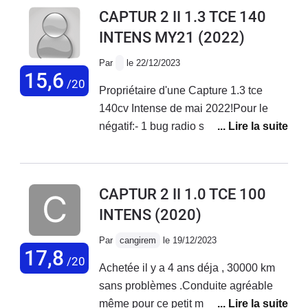
essenceImpossible de rester en mode
CAPTUR 2 II 1.3 TCE 140
ECO en permanence (à sélectionner à
INTENS MY21
(2022)
chaque démarrage).Sur route et
autoroute consommation raisonnable
Par
le 22/12/2023
mais pas ouf.Cdlt
15,6
/20
Propriétaire d'une Capture 1.3 tce
140cv Intense de mai 2022!Pour le
négatif:- 1 bug radio solutionné assez
rapidement ( changeait de station toute
seule)- voiture totalement inconfortable
(j'ai remplacé les jantes de 18"
CAPTUR 2 II 1.0 TCE 100
d'origine par des 17"). Impossible de
INTENS
(2020)
passer les dos d'ânes à plus de 25
km/h, sinon .... on a l'impression que la
Par
cangirem
le 19/12/2023
voiture va "exploser". Sur routes
17,8
/20
Achetée il y a 4 ans déja , 30000 km
normales, faire 400 km sans
sans problèmes .Conduite agréable
interuption est un exploit!!.J'en ai
même pour ce petit moteur.
discutté avec le concessionnaire ...