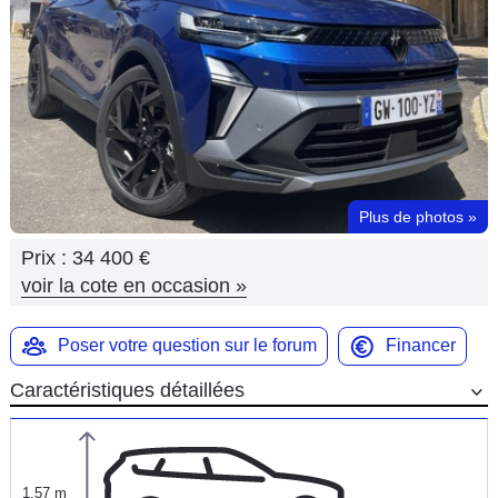
Flottes
Auto
Services
Forum
Plus de photos
»
Moto
Prix :
34 400 €
Marques
voir la cote en occasion
»
Poser votre question sur le forum
Financer
Caractéristiques détaillées
1,57 m