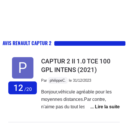
AVIS RENAULT CAPTUR 2
CAPTUR 2 II 1.0 TCE 100
GPL INTENS
(2021)
Par
philippeC.
le 31/12/2023
12
/20
Bonjour,véhicule agréable pour les
moyennes distances.Par contre,
n'aime pas du tout les dos
d’âne.Consommation astronomique en
ville.11l en GPL et 10 l en