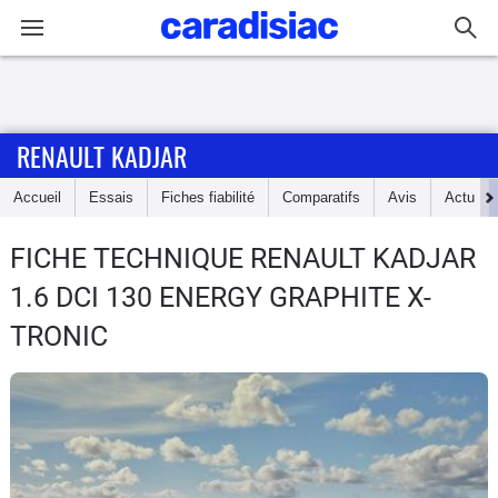
Connexion / Inscription
RENAULT KADJAR
Accueil
Accueil
Essais
Fiches fiabilité
Comparatifs
Avis
Actu
Actu
FICHE TECHNIQUE RENAULT KADJAR
Essais
1.6 DCI 130 ENERGY GRAPHITE X-
Guide
TRONIC
d'achat
Electriques
Utilitaires