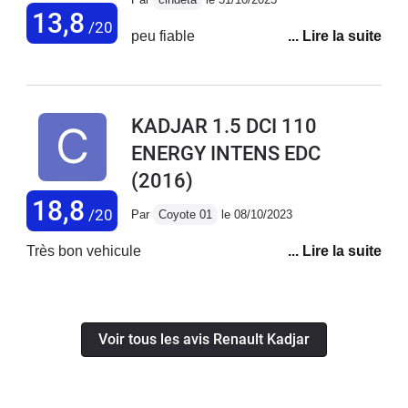
13,8
en demi teinte. J'attends de voir
/20
peu fiable
maintenant si ce SUV sera aussi fiable
que mon Scenic avec lequel j'ai fait
210 000 kms SANS aucun pépin et
avec le meme embrayage !
KADJAR 1.5 DCI 110
ENERGY INTENS EDC
(2016)
18,8
/20
Par
Coyote 01
le 08/10/2023
Très bon vehicule
Voir tous les avis Renault Kadjar