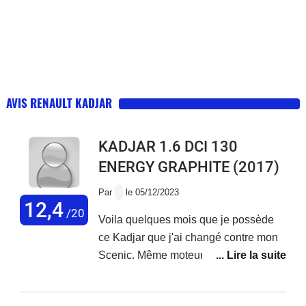
AVIS RENAULT KADJAR
KADJAR 1.6 DCI 130
ENERGY GRAPHITE
(2017)
Par
le 05/12/2023
12,4
/20
Voila quelques mois que je possède
ce Kadjar que j'ai changé contre mon
Scenic. Même moteur 1.6 DCI 130. Et
je dois dire que je suis un peu déçu
non par les qualités routières de la