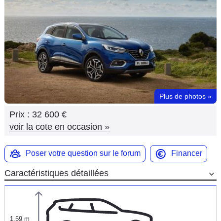
Flottes
Auto
Services
Forum
Plus de photos
»
Moto
Prix :
32 600 €
Marques
voir la cote en occasion
»
Poser votre question sur le forum
Financer
Caractéristiques détaillées
1,59 m