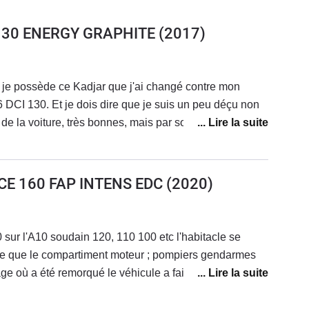
 130 ENERGY GRAPHITE
(2017)
 je possède ce Kadjar que j'ai changé contre mon
DCI 130. Et je dois dire que je suis un peu déçu non
s de la voiture, très bonnes, mais par son ergonomie et
s ! Par rapport au Scenic qui avait six coffrages plus
re, dans le Kadjar rien ! Impossible même de ranger des
l faut se contenter du vide poche, de la console centrale
TCE 160 FAP INTENS EDC
(2020)
cenic et des petits rangements des portières. Bref
er du kit pour mettre mes babioles, mes cartes, mon
re que mon fils qui a un Touran a beaucoup plus de
'A10 soudain 120, 110 100 etc l'habitacle se
ts. Comme tous ceux d'ailleurs qui ont des allemandes
e que le compartiment moteur ; pompiers gendarmes
te qu'il faut se contorsionner pour attraper sa ceinture
ge où a été remorqué le véhicule a fait un diagnostic
st un défaut Renault connu. Tout comme pour se
 bilan arbre à came etc..renault a été prévenu et sans
 passe sur l’espèce de machin qui sert de plage arrière
rt a proposé d'office 45 % de prise en charge ,