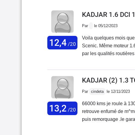
KADJAR 1.6 DCI
Par
le 05/12/2023
Voila quelques mois que
12,4
/20
Scenic. Même moteur 1.6 
par les qualités routière
ses manques de rangement
un petit coffrage en coff
outils ou des tendeurs! I
KADJAR (2) 1.3 
plus petite que celle du S
Par
cindeta
le 12/11/2023
quedal ! J'ai donc achet
portable, etc. Je dois di
66000 kms je roule à 130 sur l
13,2
possibilités de rangemen
/20
retrouve enfumé de m^m
ou des italiennes ! J'ajou
puis remorquage .le gara
de sécurité, mais ça c'e
(payant donc impartial) :
positionner au volant. Je
aucune demande de ma pa