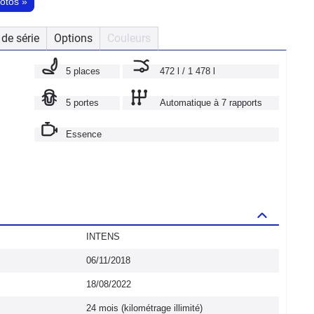
hotos
»
de série
Options
Couleurs
5 places
472 l / 1 478 l
5 portes
Automatique à 7 rapports
Essence
INTENS
06/11/2018
18/08/2022
24 mois (kilométrage illimité)