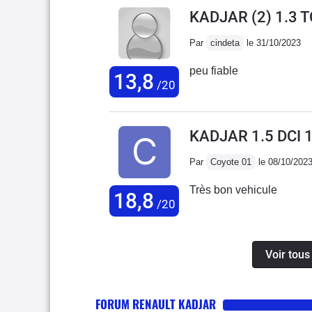
KADJAR (2) 1.3 
Par
cindeta
le 31/10/2023
peu fiable
13,8
/20
KADJAR 1.5 DCI 
Par
Coyote 01
le 08/10/202
Très bon vehicule
18,8
/20
Voir tous
FORUM RENAULT KADJAR