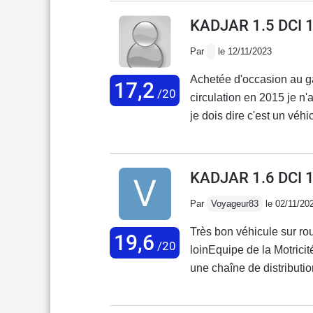
et sur lequel on ne peut
proposition que je refuse
KADJAR 1.5 DCI 
gondole de partout ... 
attend une contreexpertis
des aspects positifs com
Par
le 12/11/2023
renault m'a dit de suite 
le confort général sur rout
66000 et 3 ans toujours r
Achetée d'occasion au g
Sur autoroute le Kadjar es
17,2
/20
circulation en 2015 je n'a
agréable pour qui fait de
je dois dire c'est un vé
en demi teinte. J'attends
coté conduite agréable bo
mon Scenic avec lequel j
même pas de la consomm
meme embrayage !
facilement
KADJAR 1.6 DCI 
Par
Voyageur83
le 02/11/20
Très bon véhicule sur ro
19,6
/20
loinEquipe de la Motrici
une chaîne de distribut
avec.