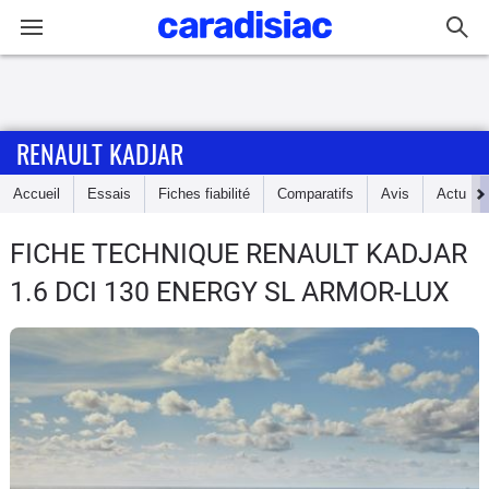
Connexion / Inscription
RENAULT KADJAR
Accueil
Accueil
Essais
Fiches fiabilité
Comparatifs
Avis
Actu
Actu
FICHE TECHNIQUE RENAULT KADJAR
Essais
1.6 DCI 130 ENERGY SL ARMOR-LUX
Guide
d'achat
Electriques
Utilitaires