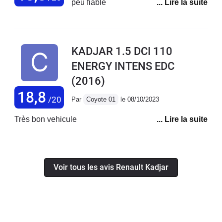
peu fiable
maintenant si ce SUV sera aussi fiable
que mon Scenic avec lequel j'ai fait
210 000 kms SANS aucun pépin et
avec le meme embrayage !
KADJAR 1.5 DCI 110
ENERGY INTENS EDC
(2016)
18,8
/20
Par
Coyote 01
le 08/10/2023
Très bon vehicule
Voir tous les avis Renault Kadjar