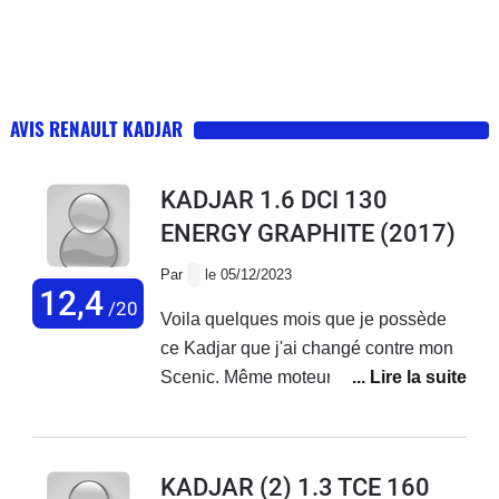
AVIS RENAULT KADJAR
KADJAR 1.6 DCI 130
ENERGY GRAPHITE
(2017)
Par
le 05/12/2023
12,4
/20
Voila quelques mois que je possède
ce Kadjar que j'ai changé contre mon
Scenic. Même moteur 1.6 DCI 130. Et
je dois dire que je suis un peu déçu
non par les qualités routières de la
voiture, très bonnes, mais par son
KADJAR (2) 1.3 TCE 160
ergonomie et ses manques de