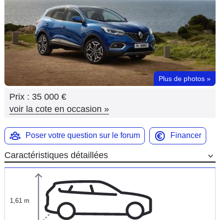
Flottes
Auto
Services
Forum
Plus de photos
»
Prix :
35 000 €
Moto
voir la cote en occasion
»
Marques
Poser votre question sur le forum
Financer
Caractéristiques détaillées
1,61 m