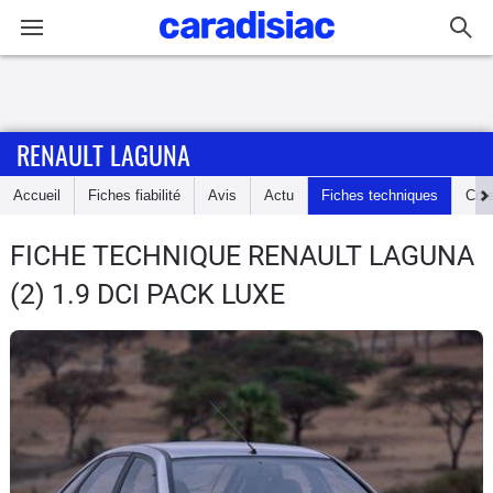
Connexion / Inscription
RENAULT LAGUNA
Accueil
Accueil
Fiches fiabilité
Avis
Actu
Fiches techniques
Cot
Actu
FICHE TECHNIQUE RENAULT LAGUNA
Essais
(2) 1.9 DCI PACK LUXE
Guide
d'achat
Electriques
Utilitaires