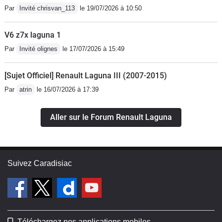
Par
Invité chrisvan_113
le 19/07/2026 à 10:50
d'ailleurs acheter prochainement une
Espace 3 dans la même
V6 z7x laguna 1
motorisation.J'espère vous avoir aider
Par
Invité olignes
le 17/07/2026 à 15:49
dans votre choix. Bonne route!!
[Sujet Officiel] Renault Laguna III (2007-2015)
Par
atrin
le 16/07/2026 à 17:39
Aller sur le Forum Renault Laguna
Suivez Caradisiac
Téléchargez nos applications mobiles