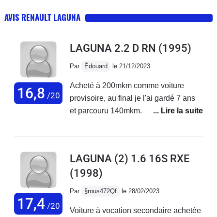
AVIS RENAULT LAGUNA
LAGUNA 2.2 D RN
(1995)
Par
Édouard
le 21/12/2023
Acheté à 200mkm comme voiture
16,8
/20
provisoire, au final je l'ai gardé 7 ans
et parcouru 140mkm. En 7 ans je n'ai
fait qu'une vidange ( et oui ) , un
remplacement de courroie de
distribution et les freinsVoiture solide,
LAGUNA (2) 1.6 16S RXE
excellente tenue de route et très
(1998)
confortable
Par
§mus472Qf
le 28/02/2023
17,4
/20
Voiture à vocation secondaire achetée