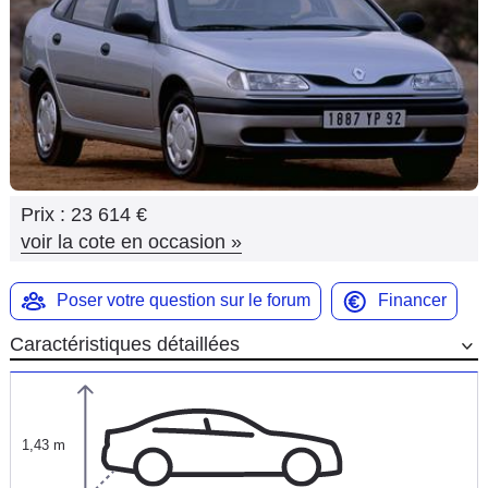
Flottes
Auto
Services
Forum
Prix :
23 614 €
Moto
voir la cote en occasion
»
Marques
Poser votre question sur le forum
Financer
Caractéristiques détaillées
1,43 m