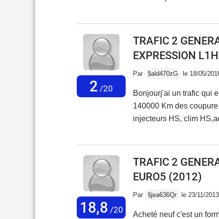
plus grande je hesite entre master 2.3 125 ou
enquête sur le réseau so
TRAFIC 2 GENERA
EXPRESSION L1H
Par
§ald470zG
le 18/05/201
2
/20
Bonjourj'ai un trafic qui
140000 Km des coupure d
injecteurs HS, clim HS,a
les grilles de ventilation
caoutchouc cassent , la po
maintenant la chaîne ca
TRAFIC 2 GENER
Renault ne veux rien savoir je ne suis pas responsable des mauvais
EURO5
(2012)
camelote du constructeur
Par
§jea636Qr
le 23/11/2013
18,8
/20
Acheté neuf c'est un for