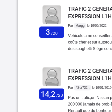
TRAFIC 2 GENERA
EXPRESSION L1H
Par
Margg
le 19/09/2022
3
/20
Vehicule a ne conseiller
coûte cher et sur autor
des spaghetti Siège condu
celui du passager encore
aucun confort même mon c
énormément de bruit dan
TRAFIC 2 GENERA
EXPRESSION L1H
Par
§Ser732It
le 19/01/2019
14,2
/20
Pas un trafic,un Nissan pris
200'000 jamais de problème, pour le genre personnes que par
Renault que du bonheur c