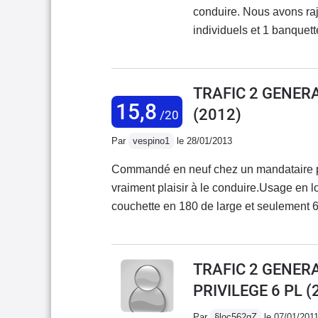
conduire. Nous avons raj
individuels et 1 banquett
carburant par de chose dé
est formidable pour une u
impecable. Ce véhicule e
TRAFIC 2 GENER
baroudeurs.... De plus e
15,8
(2012)
/20
places mais des vrais pl
tractage c'est juste du bo
Par
vespino1
le 28/01/2013
chargement est géniale.L
Commandé en neuf chez un mandataire per
bonheur !!! sauf côté ta
vraiment plaisir à le conduire.Usage en 
autour de 35000€
couchette en 180 de large et seulement 6
de fiabilité les "soucis"sont plus lié à 
la boite de vitesse,un poil désagréable 
artistique,accroche un peu si vous ne dé
TRAFIC 2 GENERA
d'économiser les changement de rapport,
PRIVILEGE 6 PL
(
la balance ce n'est pas si facile...rien 
forte,toujours à cause de ce sacro saint 
Par
§loc562gZ
le 07/01/201