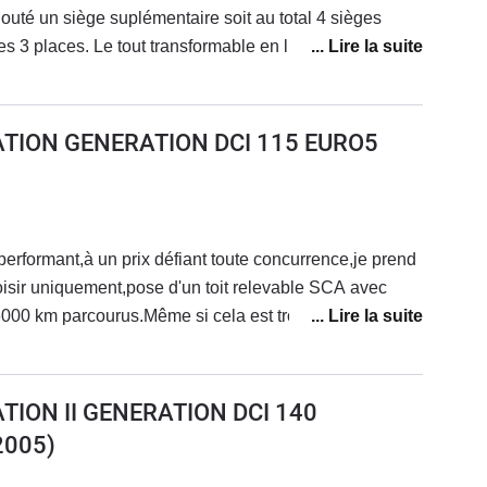
outé un siège suplémentaire soit au total 4 sièges
es 3 places. Le tout transformable en lit.Coté conso de
lirante pour un véhicule de ce gabarit. La boite auto
tilisation de bon père de famille. Le freinage est
st géniale pour les vacances, les longs week-end, les
ATION GENERATION DCI 115 EURO5
n plus de famille recomposée l'achète et pour cause 7
aces avec de la place autours. En ce qui concerne le
nheur ! il n'y a pas de limite. La position neige et
e Gps est l'équipement radio est aussi parfait. Que du
formant,à un prix défiant toute concurrence,je prend
rif 44500€ toutes optionsOn commence à en trouver
loisir uniquement,pose d'un toit relevable SCA avec
000 km parcourus.Même si cela est trop tôt pour parler
la conception de certains organes...exemple agrémzent de
par sa commande par cables,léger flou
compoosez pas bien...enfin bref on essaye
TION II GENERATION DCI 140
 mais avec seulement 115cv pour plus de 2 tonnes sur
2005)
de rédhibitoire heureusement.La conso est un peu
rapport poid/puissance défavorable.8.1l/100 en
1