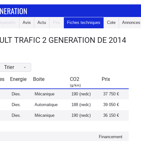
ENERATION
paratifs
Avis
Actu
Prix
Fiches techniques
Cote
Annonces
LT TRAFIC 2 GENERATION DE 2014
Trier
es
Energie
Boite
CO2
Prix
(g/km)
Dies.
Mécanique
190 (nedc)
37 750 €
Dies.
Automatique
188 (nedc)
39 050 €
Dies.
Mécanique
190 (nedc)
36 150 €
Financement