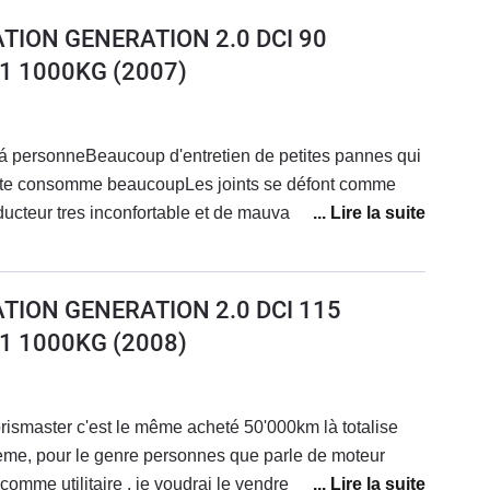
TION GENERATION 2.0 DCI 90
1 1000KG
(2007)
 á personneBeaucoup d'entretien de petites pannes qui
oute consomme beaucoupLes joints se défont comme
cteur tres inconfortable et de mauvaise qualité et
 pireJe n'achèterai plus la marque renault non fiable
hien arrive fatigué et vous parle pas du chat
s la cabine
TION GENERATION 2.0 DCI 115
1 1000KG
(2008)
master c'est le même acheté 50'000km là totalise
le de moteur
omme utilitaire , je voudrai le vendre pour acheter un