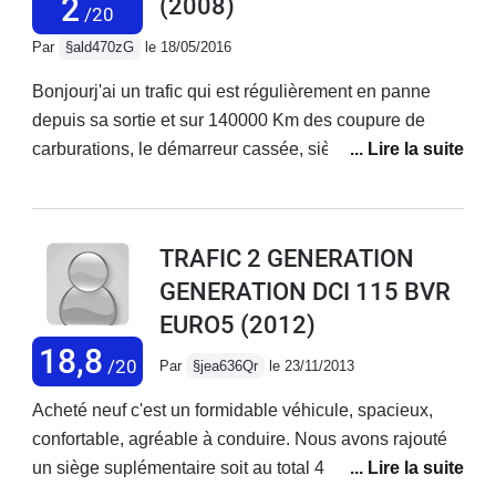
2
(2008)
/20
Par
§ald470zG
le 18/05/2016
Bonjourj'ai un trafic qui est régulièrement en panne
depuis sa sortie et sur 140000 Km des coupure de
carburations, le démarreur cassée, siège cassée,
injecteurs HS, clim HS,accessoire divers HS comme la
ventilation 1 en panne, les grilles de ventilation en
décomposition,le tissus de siège friable, les tapis
TRAFIC 2 GENERATION
caoutchouc cassent , la porte latérale la roue de
GENERATION DCI 115 BVR
coulisse ovale etc...et maintenant la chaîne cassé a
EURO5
(2012)
140000 KM moteur mort 10000 € pour réparé et
Renault ne veux rien savoir je ne suis pas responsable
18,8
/20
Par
§jea636Qr
le 23/11/2013
des mauvais choix de camelote du constructeur avec
Renault tout les jour un bruit nouveau
Acheté neuf c'est un formidable véhicule, spacieux,
confortable, agréable à conduire. Nous avons rajouté
un siège suplémentaire soit au total 4 sièges