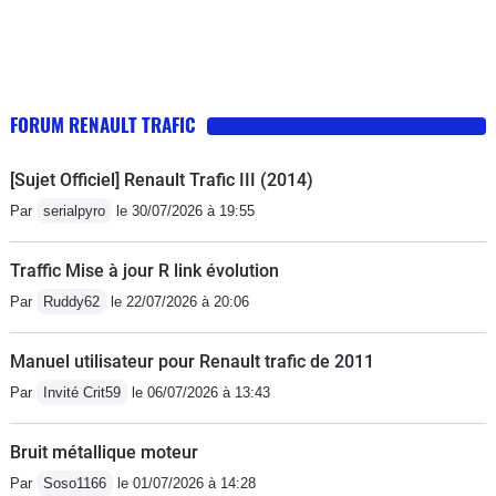
allures légales,confort vraiment bluffant,290nM de
couple (c'est très bien pour un 2 litres ,même moteur
pour Renault et Nissan),distribution à chaine bref ça
devrait le faire avec une fiabilité éprouvée....y'a intérêt
FORUM RENAULT TRAFIC
c'est ma première Renault !(et pas envie de rentrer en
vélo)
[Sujet Officiel] Renault Trafic III (2014)
Par
serialpyro
le 30/07/2026 à 19:55
Traffic Mise à jour R link évolution
Par
Ruddy62
le 22/07/2026 à 20:06
Manuel utilisateur pour Renault trafic de 2011
Par
Invité Crit59
le 06/07/2026 à 13:43
Bruit métallique moteur
Par
Soso1166
le 01/07/2026 à 14:28