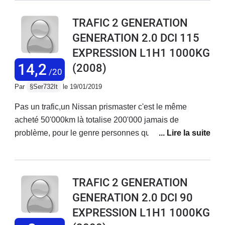
passager encore pireJe n'achèterai plus la marque
TRAFIC 2 GENERATION
renault non fiable aucun confort même mon chien
GENERATION 2.0 DCI 115
arrive fatigué et vous parle pas du chat énormément de
EXPRESSION L1H1 1000KG
bruit dans la cabine
14,2
(2008)
/20
Par
§Ser732It
le 19/01/2019
Pas un trafic,un Nissan prismaster c'est le même
acheté 50'000km là totalise 200'000 jamais de
problème, pour le genre personnes que parle de
moteur Renault que du bonheur comme utilitaire , je
voudrai le vendre pour acheter un plus grande je hesite
entre master 2.3 125 ou Ford 2.2. .125 j'amène mon
TRAFIC 2 GENERATION
petit enquête sur le réseau sociaux pour voir se je
GENERATION 2.0 DCI 90
trouve mon bonheur...merci
EXPRESSION L1H1 1000KG