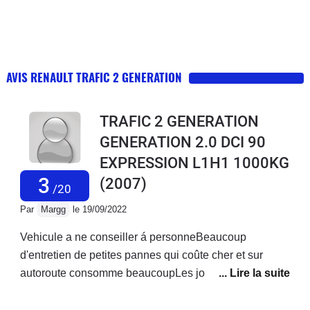
AVIS RENAULT TRAFIC 2 GENERATION
TRAFIC 2 GENERATION
GENERATION 2.0 DCI 90
EXPRESSION L1H1 1000KG
3
(2007)
/20
Par
Margg
le 19/09/2022
Vehicule a ne conseiller á personneBeaucoup
d'entretien de petites pannes qui coûte cher et sur
autoroute consomme beaucoupLes joints se défont
comme des spaghetti Siège conducteur tres
inconfortable et de mauvaise qualité et celui du