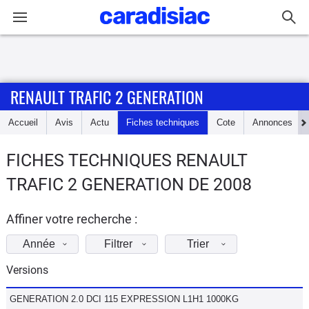
Connexion / Inscription
RENAULT TRAFIC 2 GENERATION
Accueil
Accueil
Avis
Actu
Fiches techniques
Cote
Annonces
Actu
FICHES TECHNIQUES RENAULT
Essais
TRAFIC 2 GENERATION DE 2008
Guide
d'achat
Affiner votre recherche :
Année
Filtrer
Trier
Electriques
Versions
Utilitaires
GENERATION 2.0 DCI 115 EXPRESSION L1H1 1000KG