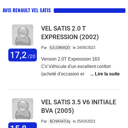
AVIS RENAULT VEL SATIS
VEL SATIS 2.0 T
EXPRESSION
(2002)
Par
§JLG864QD
le 24/05/2023
17,2
/20
Version 2.0T Expression 163
CV.Véhicule d'un excellent confort
(acheté d'occasion en 2015 avec
70.000Km) pour mes trajets bi-
mensuels vers mon entreprise en
Vendée depuis les Yvelines.Je suis
VEL SATIS 3.5 V6 INITIALE
étonné de la remarque concernant
BVA
(2005)
l'usure des pneus : mes Michelin
CrossClimate m'ont fait 95.000 kms
Par
§CHA547Uq
le 25/03/2023
(très peu de ville et donc de rond-