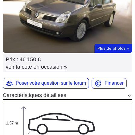
Flottes
Auto
Services
Forum
Plus de photos
»
Prix :
46 150 €
Moto
voir la cote en occasion
»
Marques
Poser votre question sur le forum
Financer
Caractéristiques détaillées
1,57 m