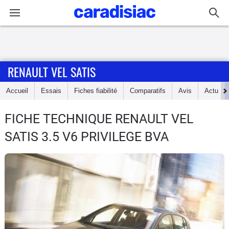
Connexion / Inscription
RENAULT VEL SATIS
Accueil
Accueil
Essais
Fiches fiabilité
Comparatifs
Avis
Actu
Actu
FICHE TECHNIQUE RENAULT VEL
Essais
SATIS
3.5 V6 PRIVILEGE BVA
Guide
d'achat
Electriques
Utilitaires