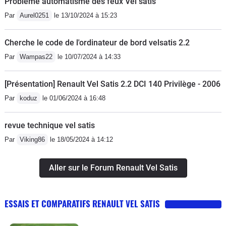
Problème automatisme des feux Vel satis
d'occasion vraiment pas chère en
réaliser. Au chapitre des détails de cet
Par
Aurel0251
le 13/10/2024 à 15:23
cherchant pour ma part, 116000
habitacle, j'adore la petite horloge qui
kilomètre 4900€.
trône sur la planche bord et les
Cherche le code de l'ordinateur de bord velsatis 2.2
molettes des aérateurs sont éclairés
Par
Wampas22
le 10/07/2024 à 14:33
de nuit. Tous les rangements et vides
poches ont leur éclairage de
[Présentation] Renault Vel Satis 2.2 DCI 140 Privilège - 2006
courtoisie. Enfin, les passagers
Par
koduz
le 01/06/2024 à 16:48
arrières peuvent bénéficier d'un lecteur
DVD ainsi que d'une ventilation
revue technique vel satis
comme à l'avant de n'importe quel
véhicule.La finition est très bonne, la
Par
Viking86
le 18/05/2024 à 14:12
planche de bord est bien rembourrée
d'un matériau moussé, ainsi que la
Aller sur le Forum Renault Vel Satis
console centrale. Les panneaux de
porte sont tous recouverts d'un
ESSAIS ET COMPARATIFS RENAULT VEL SATIS
revêtement souple doux au toucher.
L'insonorisation est ultra poussé (la