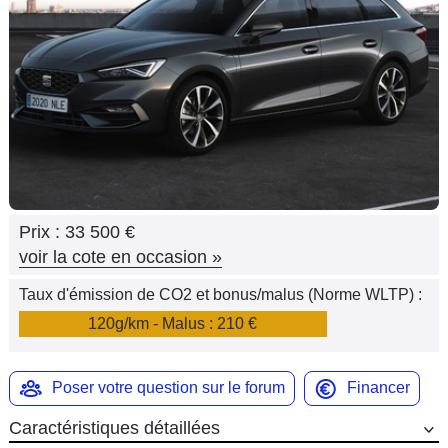
Flottes
Auto
Services
Forum
Moto
Prix :
33 500 €
Marques
voir la cote en occasion
»
Taux d'émission de CO2 et bonus/malus (Norme WLTP) :
120g/km - Malus : 210 €
Poser votre question sur le forum
Financer
Caractéristiques détaillées