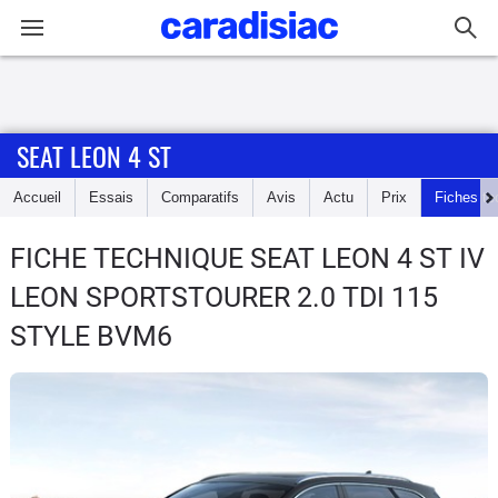
Connexion / Inscription
SEAT LEON 4 ST
Accueil
Accueil
Essais
Comparatifs
Avis
Actu
Prix
Fiches te
Actu
FICHE TECHNIQUE SEAT LEON 4 ST
IV
Essais
LEON SPORTSTOURER 2.0 TDI 115
Guide
STYLE BVM6
d'achat
Electriques
Utilitaires