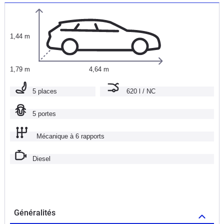
1,44 m
1,79 m
4,64 m
5 places
620 l / NC
5 portes
Mécanique à 6 rapports
Diesel
Généralités