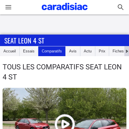
Connexion / Inscription
SEAT LEON 4 ST
Accueil
Accueil
Essais
Comparatifs
Avis
Actu
Prix
Fiches te
Actu
TOUS LES COMPARATIFS SEAT LEON
Essais
4 ST
Guide
d'achat
Electriques
Utilitaires