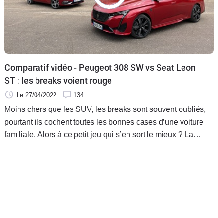
Flottes
Auto
Services
Comparatif vidéo - Peugeot 308 SW vs Seat Leon
Forum
ST : les breaks voient rouge
Le 27/04/2022
134
Moto
Moins chers que les SUV, les breaks sont souvent oubliés,
pourtant ils cochent toutes les bonnes cases d’une voiture
Marques
familiale. Alors à ce petit jeu qui s’en sort le mieux ? La
Peugeot 308 SW ou la Seat Leon ST ?