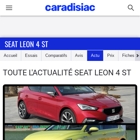
Connexion / Inscription
SEAT LEON 4 ST
Accueil
Accueil
Essais
Comparatifs
Avis
Actu
Prix
Fiches te
Actu
TOUTE L'ACTUALITÉ SEAT LEON 4 ST
Essais
Guide
d'achat
Electriques
Utilitaires