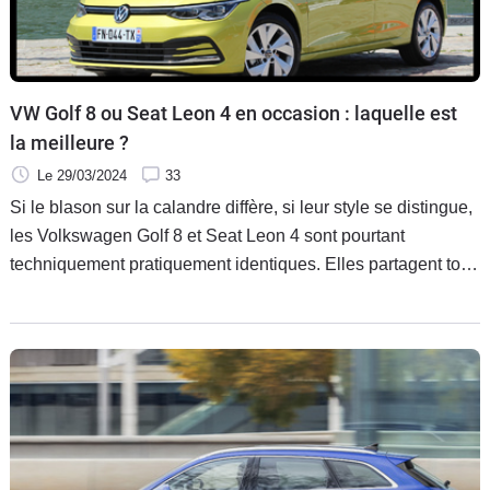
Flottes
Auto
Services
VW Golf 8 ou Seat Leon 4 en occasion : laquelle est
la meilleure ?
Forum
Le 29/03/2024
33
Si le blason sur la calandre diffère, si leur style se distingue,
Moto
les Volkswagen Golf 8 et Seat Leon 4 sont pourtant
techniquement pratiquement identiques. Elles partagent tout
Marques
ce qui est invisible. Pourtant, cela ne veut pas dire qu'elles
se valent sur le marché de l'occasion. Laquelle est la plus
intéressante ? La Golf arrive-t-elle à justifier ses tarifs a priori
plus élitistes ? Ce match va répondre à cette question, et à
d'autres.