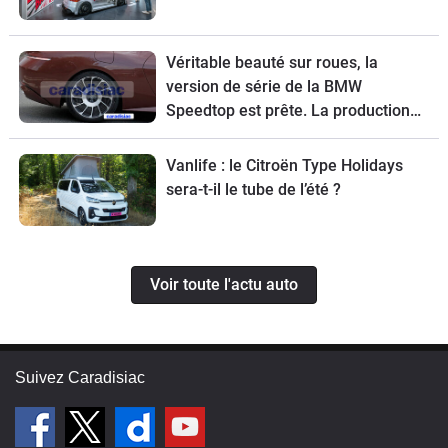
Véritable beauté sur roues, la
version de série de la BMW
Speedtop est prête. La production
de ce break de chasse sera limitée à
70 exemplaires.
Vanlife : le Citroën Type Holidays
sera-t-il le tube de l’été ?
Voir toute l'actu auto
Suivez Caradisiac